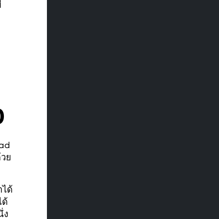
ี
D
oad
้วย
ได้
ได้
่ง