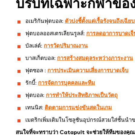
บริบทเฉพาะกีฬาของ
อเมริกันฟุตบอล:
ตัวบ่งชี้ตั้งแต่เรื้อรังจนถึงเฉีย
ฟุตบอลออสเตรเลียนรูลส์:
การลดอาการบาดเจ็
บัลเล่ต์:
การวัดปริมาณงาน
บาสเก็ตบอล:
การสร้างสมดุลระหว่างภาระงาน
ฟุตซอล :
การประเมินความเสี่ยงการบาดเจ็บ
รักบี้:
การจัดการบุคคลและทีม
ฟุตบอล:
การทำให้ประสิทธิภาพเป็นวัตถุ
เทนนิส:
ติดตามการแข่งขันสดในเกม
เมตริกเพิ่มเติมในโซลูชันอุปกรณ์สวมใส่ชั้นนำ
สนใจที่จะทราบว่า Catapult จะช่วยให้ทีมของคุณ