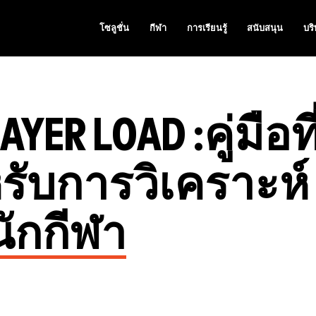
โซลูชั่น
กีฬา
การเรียนรู้
สนับสนุน
บริ
ER LOAD :คู่มือที
ับการวิเคราะห์
ักกีฬา