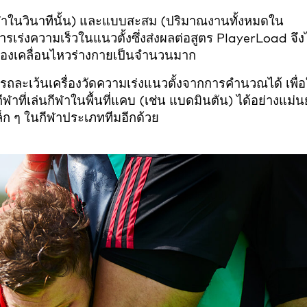
ฬาในวินาทีนั้น) และแบบสะสม (ปริมาณงานทั้งหมดใน
การเร่งความเร็วในแนวตั้งซึ่งส่งผลต่อสูตร PlayerLoad จึง
่ต้องเคลื่อนไหวร่างกายเป็นจำนวนมาก
ถละเว้นเครื่องวัดความเร่งแนวตั้งจากการคำนวณได้ เพื่อ
ีฬาที่เล่นกีฬาในพื้นที่แคบ (เช่น แบดมินตัน) ได้อย่างแม่
็ก ๆ ในกีฬาประเภททีมอีกด้วย