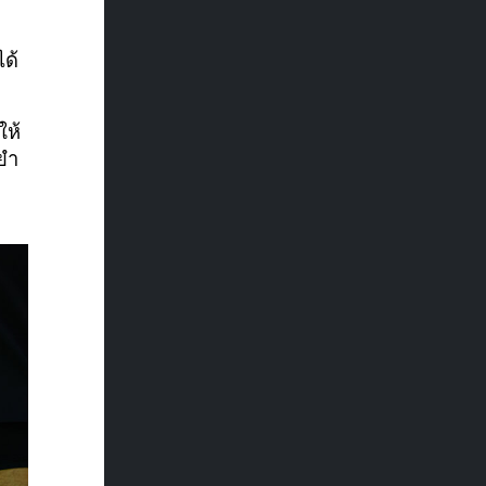
ได้
ให้
นยำ