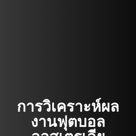
การวิเคราะห์ผล
งานฟุตบอล