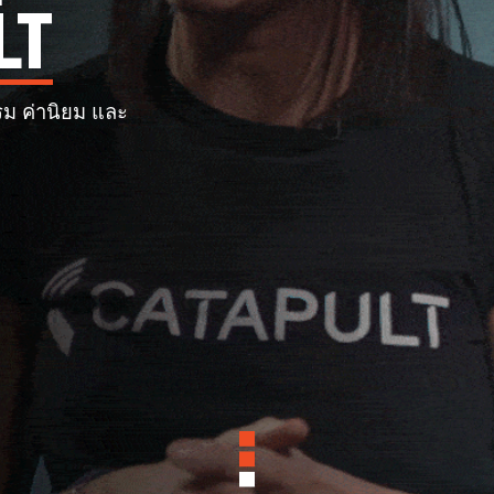
LT
รรม ค่านิยม และ