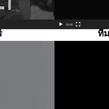
00:00
์
ที
Video
Player