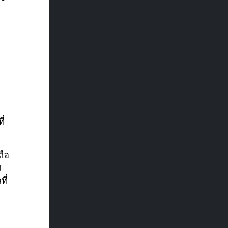
ี่
ถือ
ง
ี่