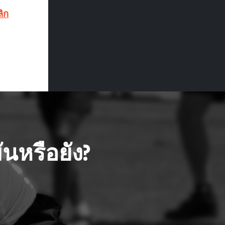
ลิก
นหรือยัง?