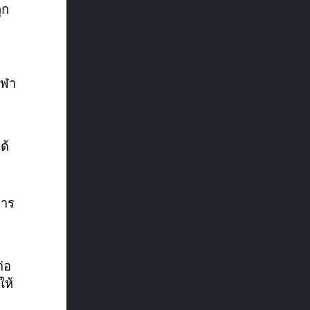
ูก
ีฬา
ด้
การ
่อ
ให้