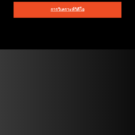
การวิเคราะห์วิดีโอ