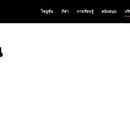
โซลูชั่น
กีฬา
การเรียนรู้
สนับสนุน
บริ
น