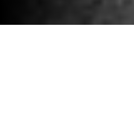
การกำหนดราคาเครื่องยิง
หนังสติ๊ก - โซลูชัน
สำรวจราคาของ Catapult ที่ออกแบบมาเพื่อ
ตอบสนองความต้องการด้านเทคโนโลยีกีฬาที่
หลากหลาย โครงสร้างราคาที่มีการแข่งขันของ
เรามอบคุณค่าให้กับการติดตามนักกีฬา การ
วิเคราะห์วิดีโอ การรับสมัคร และโซลูชันด้าน
มอเตอร์สปอร์ต ลงทุนใน Catapult สำหรับ
เทคโนโลยีกีฬาขั้นสูงที่สอดคล้องกับงบ
ประมาณของคุณ เพิ่มประสิทธิภาพของทีมและ
การตัดสินใจเชิงกลยุทธ์