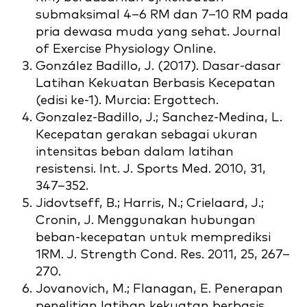
submaksimal 4–6 RM dan 7–10 RM pada
pria dewasa muda yang sehat. Journal
of Exercise Physiology Online.
González Badillo, J. (2017). Dasar-dasar
Latihan Kekuatan Berbasis Kecepatan
(edisi ke-1). Murcia: Ergottech.
Gonzalez-Badillo, J.; Sanchez-Medina, L.
Kecepatan gerakan sebagai ukuran
intensitas beban dalam latihan
resistensi. Int. J. Sports Med. 2010, 31,
347–352.
Jidovtseff, B.; Harris, N.; Crielaard, J.;
Cronin, J. Menggunakan hubungan
beban-kecepatan untuk memprediksi
1RM. J. Strength Cond. Res. 2011, 25, 267–
270.
Jovanovich, M.; Flanagan, E. Penerapan
penelitian latihan kekuatan berbasis