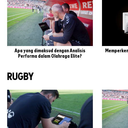
Apa yang dimaksud dengan Analisis
Memperkena
Performa dalam Olahraga Elite?
RUGBY