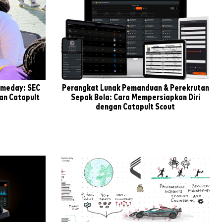
ameday: SEC
Perangkat Lunak Pemanduan & Perekrutan
an Catapult
Sepak Bola: Cara Mempersiapkan Diri
dengan Catapult Scout