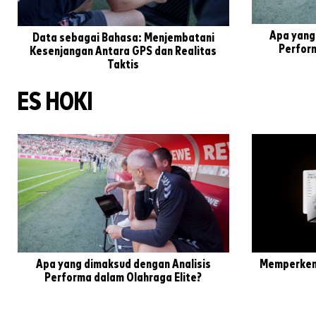
Apa yang
Data sebagai Bahasa: Menjembatani
Perform
Kesenjangan Antara GPS dan Realitas
Taktis
ES HOKI
Apa yang dimaksud dengan Analisis
Memperkena
Performa dalam Olahraga Elite?