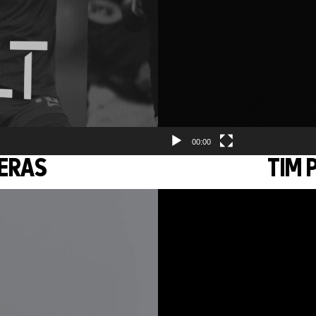
00:00
KERAS
TIM 
Video
Player