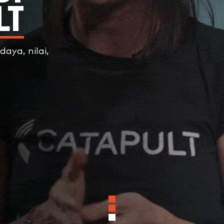
LT
aya, nilai,