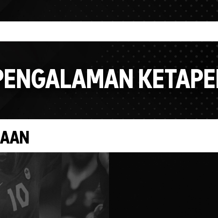
PENGALAMAN KETAPE
HAAN
Video
Player