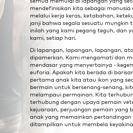
semua memulai di lapangan yang set
mendefinisikan kita sebagai manusia
melalui kerja keras, ketabahan, kete
janji bahwa segala sesuatu mungkin ter
inilah yang kami pegang teguh, dan y
kami, setiap hari.
Di lapangan, lapangan, lapangan, atau
dipamerkan. Kami mengamati dan me
mendasar yang menyertainya - kegem
euforia. Apakah kita berada di baris
pertama anak kita atau ikon yang sed
bermain untuk bersenang-senang, kit
melampaui permainan. Kita terhubung
terhubung dengan upaya pemain ve
kejuaraan, perjuangan pemain yang b
anak yang memainkan pertandingan 
ditampilkan untuk membela keyakina