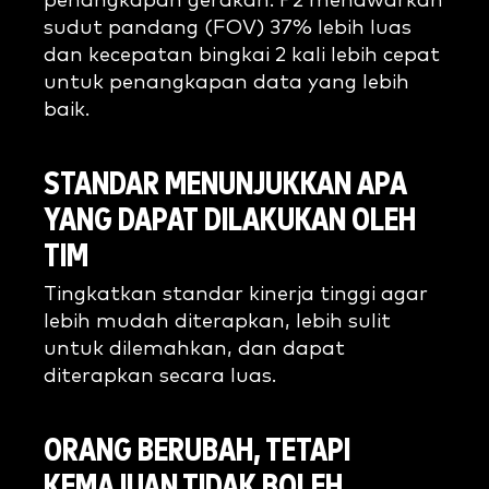
penangkapan gerakan. P2 menawarkan
sudut pandang (FOV) 37% lebih luas
dan kecepatan bingkai 2 kali lebih cepat
untuk penangkapan data yang lebih
baik.
STANDAR MENUNJUKKAN APA
YANG DAPAT DILAKUKAN OLEH
TIM
Tingkatkan standar kinerja tinggi agar
lebih mudah diterapkan, lebih sulit
untuk dilemahkan, dan dapat
diterapkan secara luas.
ORANG BERUBAH, TETAPI
KEMAJUAN TIDAK BOLEH