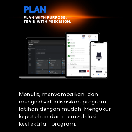
Menulis, menyampaikan, dan
mengindividualisasikan program
latihan dengan mudah. Mengukur
kepatuhan dan memvalidasi
keefektifan program.