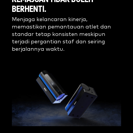
BERHENTI.
Menjaga kelancaran kinerja,
memastikan pemantauan atlet dan
standar tetap konsisten meskipun
terjadi pergantian staf dan seiring
berjalannya waktu.