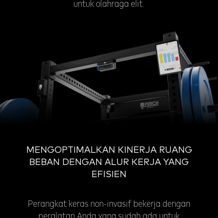
untuk olahraga elit.
MENGOPTIMALKAN KINERJA RUANG
BEBAN DENGAN ALUR KERJA YANG
EFISIEN
Perangkat keras non-invasif bekerja dengan
peralatan Anda yang sudah ada untuk