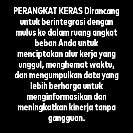
PERANGKAT
KERAS
Dirancang
untuk berintegrasi dengan
mulus ke dalam ruang angkat
beban Anda untuk
menciptakan alur kerja yang
unggul, menghemat waktu,
dan mengumpulkan data yang
lebih berharga untuk
menginformasikan dan
meningkatkan kinerja tanpa
gangguan.