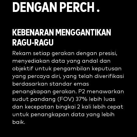
DENGAN PERCH .
KEBENARAN MENGGANTIKAN
RAGU-RAGU
Rekam setiap gerakan dengan presisi,
menyediakan data yang andal dan
objektif untuk pengambilan keputusan
yang percaya diri, yang telah diverifikasi
berdasarkan standar emas
penangkapan gerakan. P2 menawarkan
sudut pandang (FOV) 37% lebih luas
dan kecepatan bingkai 2 kali lebih cepat
untuk penangkapan data yang lebih
baik.