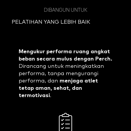
DIBANGUN UNTUK
PELATIHAN YANG LEBIH BAIK
Mengukur performa ruang angkat
beban secara mulus dengan Perch.
Dirancang untuk meningkatkan
performa, tanpa mengurangi
performa, dan
menjaga atlet
tetap aman, sehat, dan
termotivasi
.