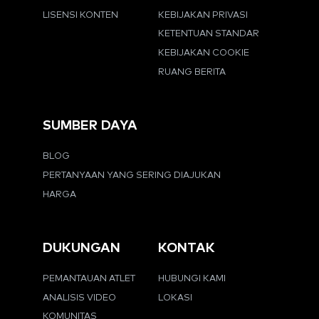
LISENSI KONTEN
KEBIJAKAN PRIVASI
KETENTUAN STANDAR
KEBIJAKAN COOKIE
RUANG BERITA
SUMBER DAYA
BLOG
PERTANYAAN YANG SERING DIAJUKAN
HARGA
DUKUNGAN
KONTAK
PEMANTAUAN ATLET
HUBUNGI KAMI
ANALISIS VIDEO
LOKASI
KOMUNITAS