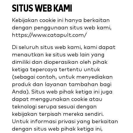
SITUS WEB KAMI
Kebijakan cookie ini hanya berkaitan
dengan penggunaan situs web kami,
https://www.catapult.com/
Di seluruh situs web kami, kami dapat
menautkan ke situs web lain yang
dimiliki dan dioperasikan oleh pihak
ketiga tepercaya tertentu untuk
(sebagai contoh, untuk menyediakan
produk dan layanan tambahan bagi
Anda). Situs web pihak ketiga ini juga
dapat menggunakan cookie atau
teknologi serupa sesuai dengan
kebijakan terpisah mereka sendiri.
Untuk informasi privasi yang berkaitan
dengan situs web pihak ketiga ini,