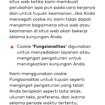
situs web ketika kami membuat
perubahan apa pun pada cara kerjanya
dan untuk tujuan keamanan. Jika Anda
mencegah cookie ini, kami tidak dapat
menjamin bagaimana situs web atau
keamanan di situs web akan bekerja
selama kunjungan Anda.
Cookie
'Fungsionalitas'
digunakan
untuk menyediakan layanan atau
mengingat pengaturan untuk
meningkatkan kunjungan Anda.
Kami menggunakan cookie
Fungsionalitas
untuk tujuan seperti
mengingat pengaturan yang telah
Anda terapkan seperti tata letak,
ukuran teks, preferensi, dan warna
selama periode waktu tertentu,