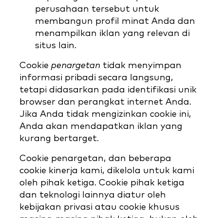
perusahaan tersebut untuk
membangun profil minat Anda dan
menampilkan iklan yang relevan di
situs lain.
Cookie
penargetan
tidak menyimpan
informasi pribadi secara langsung,
tetapi didasarkan pada identifikasi unik
browser dan perangkat internet Anda.
Jika Anda tidak mengizinkan cookie ini,
Anda akan mendapatkan iklan yang
kurang bertarget.
Cookie penargetan, dan beberapa
cookie kinerja kami, dikelola untuk kami
oleh pihak ketiga. Cookie pihak ketiga
dan teknologi lainnya diatur oleh
kebijakan privasi atau cookie khusus