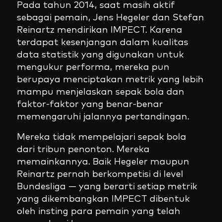
Pada tahun 2014, saat masih aktif
sebagai pemain, Jens Hegeler dan Stefan
Reinartz mendirikan IMPECT. Karena
terdapat kesenjangan dalam kualitas
data statistik yang digunakan untuk
mengukur performa, mereka pun
berupaya menciptakan metrik yang lebih
mampu menjelaskan sepak bola dan
faktor-faktor yang benar-benar
memengaruhi jalannya pertandingan.
Mereka tidak mempelajari sepak bola
dari tribun penonton. Mereka
memainkannya. Baik Hegeler maupun
Reinartz pernah berkompetisi di level
Bundesliga — yang berarti setiap metrik
yang dikembangkan IMPECT dibentuk
oleh insting para pemain yang telah