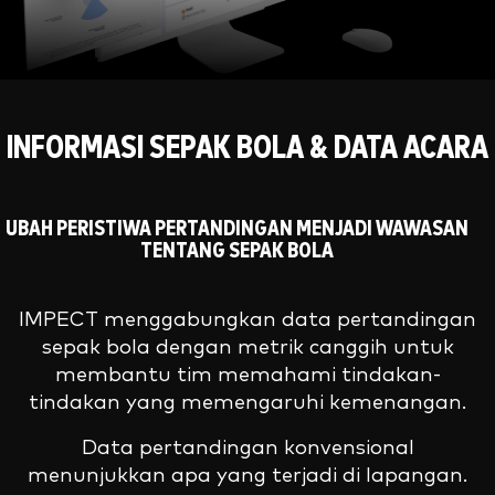
INFORMASI SEPAK BOLA & DATA ACARA
UBAH PERISTIWA PERTANDINGAN MENJADI WAWASAN
TENTANG SEPAK BOLA
IMPECT menggabungkan data pertandingan
sepak bola dengan metrik canggih untuk
membantu tim memahami tindakan-
tindakan yang memengaruhi kemenangan.
Data pertandingan konvensional
menunjukkan apa yang terjadi di lapangan.