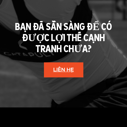
BẠN ĐÃ SẴN SÀNG ĐỂ CÓ
ĐƯỢC LỢI THẾ CẠNH
TRANH CHƯA?
LIÊN HỆ