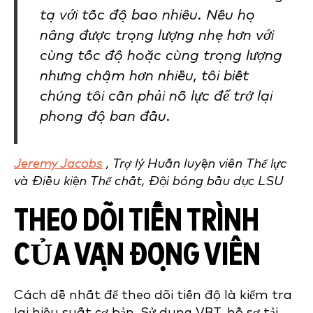
tạ với tốc độ bao nhiêu. Nếu họ
nâng được trọng lượng nhẹ hơn với
cùng tốc độ hoặc cùng trọng lượng
nhưng chậm hơn nhiều, tôi biết
chúng tôi cần phải nỗ lực để trở lại
phong độ ban đầu.
Jeremy Jacobs
, Trợ lý Huấn luyện viên Thể lực
và Điều kiện Thể chất, Đội bóng bầu dục LSU
THEO DÕI TIẾN TRÌNH
CỦA VẬN ĐỘNG VIÊN
Cách dễ nhất để theo dõi tiến độ là kiểm tra
lại hiệu suất cơ bản. Sử dụng VBT, hồ sơ tải