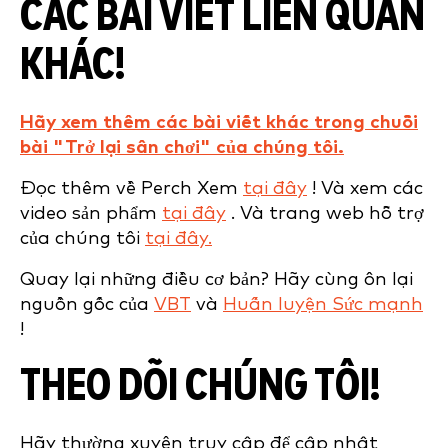
CÁC BÀI VIẾT LIÊN QUAN
KHÁC!
Hãy xem thêm các bài viết khác trong chuỗi
bài "Trở lại sân chơi" của chúng tôi.
Đọc thêm về Perch Xem
tại đây
! Và xem các
video sản phẩm
tại đây
. Và trang web hỗ trợ
của chúng tôi
tại đây.
Quay lại những điều cơ bản? Hãy cùng ôn lại
nguồn gốc của
VBT
và
Huấn luyện Sức mạnh
!
THEO DÕI CHÚNG TÔI!
Hãy thường xuyên truy cập để cập nhật