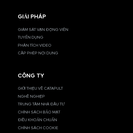
GIẢI PHÁP
GIÁM SÁT VẬN ĐỘNG VIÊN
TUYỂN DỤNG
PHÂN TÍCH VIDEO
CẤP PHÉP NỘI DUNG
CÔNG TY
GIỚI THIỆU VỀ CATAPULT
NGHỀ NGHIỆP
TRUNG TÂM NHÀ ĐẦU TƯ
CHÍNH SÁCH BẢO MẬT
ĐIỀU KHOẢN CHUẨN
CHÍNH SÁCH COOKIE