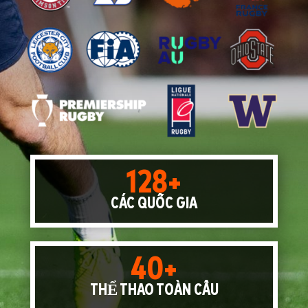
128+
CÁC QUỐC GIA
40+
THỂ THAO TOÀN CẦU