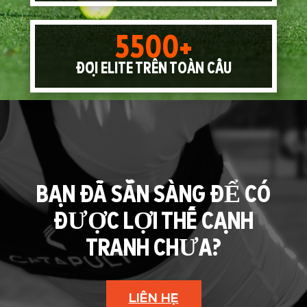
5500+
ĐỘI ELITE TRÊN TOÀN CẦU
BẠN ĐÃ SẴN SÀNG ĐỂ CÓ
ĐƯỢC LỢI THẾ CẠNH
TRANH CHƯA?
LIÊN HỆ