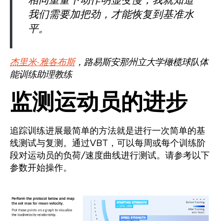
相同重量下动作明显变慢，我就知道
我们需要加把劲，才能恢复到基准水
平。
杰里米·雅各布斯
，路易斯安那州立大学橄榄球队体
能训练助理教练
监测运动员的进步
追踪训练进展最简单的方法就是进行一次简单的基
线测试与复测。通过VBT，可以每周或每个训练阶
段对运动员的负荷/速度曲线进行测试。请参考以下
参数开始操作。