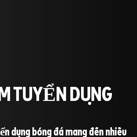
M TUYỂN DỤNG
yển dụng bóng đá mang đến nhiều