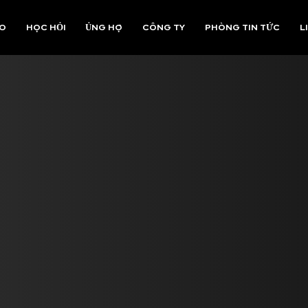
AO
HỌC HỎI
ỦNG HỘ
CÔNG TY
PHÒNG TIN TỨC
L