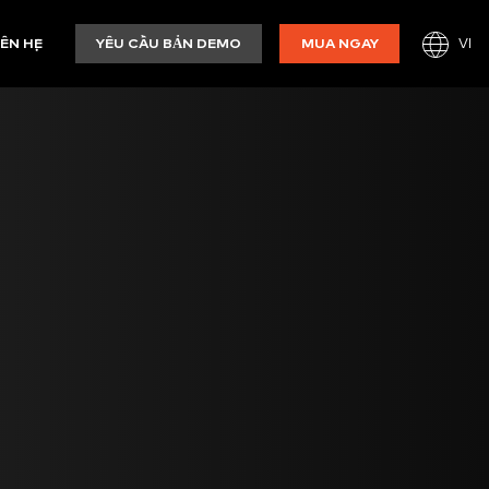
VI
IÊN HỆ
YÊU CẦU BẢN DEMO
MUA NGAY