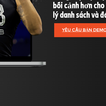
bối cảnh hơn cho 
lý danh sách và đ
YÊU CẦU BẢN DEM