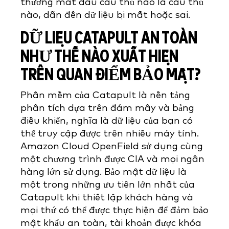
thường mất dấu cầu thủ nào là cầu thủ
nào, dẫn đến dữ liệu bị mất hoặc sai.
DỮ LIỆU CATAPULT AN TOÀN
NHƯ THẾ NÀO XUẤT HIỆN
TRÊN QUAN ĐIỂM BẢO MẬT?
Phần mềm của Catapult là nền tảng
phân tích dựa trên đám mây và bảng
điều khiển, nghĩa là dữ liệu của bạn có
thể truy cập được trên nhiều máy tính.
Amazon Cloud OpenField sử dụng cùng
một chương trình được CIA và mọi ngân
hàng lớn sử dụng. Bảo mật dữ liệu là
một trong những ưu tiên lớn nhất của
Catapult khi thiết lập khách hàng và
mọi thứ có thể được thực hiện để đảm bảo
mật khẩu an toàn, tài khoản được khóa