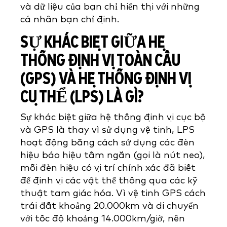
và dữ liệu của bạn chỉ hiển thị với những
cá nhân bạn chỉ định.
SỰ KHÁC BIỆT GIỮA HỆ
THỐNG ĐỊNH VỊ TOÀN CẦU
(GPS) VÀ HỆ THỐNG ĐỊNH VỊ
CỤ THỂ (LPS) LÀ GÌ?
Sự khác biệt giữa hệ thống định vị cục bộ
và GPS là thay vì sử dụng vệ tinh, LPS
hoạt động bằng cách sử dụng các đèn
hiệu báo hiệu tầm ngắn (gọi là nút neo),
mỗi đèn hiệu có vị trí chính xác đã biết
để định vị các vật thể thông qua các kỹ
thuật tam giác hóa. Vì vệ tinh GPS cách
trái đất khoảng 20.000km và di chuyển
với tốc độ khoảng 14.000km/giờ, nên