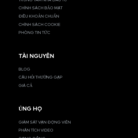
TRUNG TÂM NHÀ ĐẦU TƯ
CHÍNH SÁCH BẢO MẬT
ĐIỀU KHOẢN CHUẨN
CHÍNH SÁCH COOKIE
PHÒNG TIN TỨC
TÀI NGUYÊN
BLOG
CÂU HỎI THƯỜNG GẶP
GIÁ CẢ
ỦNG HỘ
GIÁM SÁT VẬN ĐỘNG VIÊN
PHÂN TÍCH VIDEO