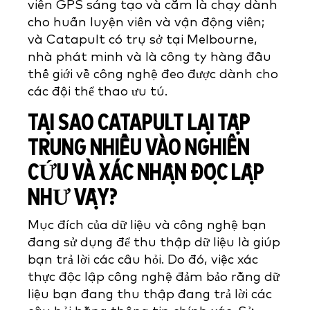
viên GPS sáng tạo và cắm là chạy dành
cho huấn luyện viên và vận động viên;
và Catapult có trụ sở tại Melbourne,
nhà phát minh và là công ty hàng đầu
thế giới về công nghệ đeo được dành cho
các đội thể thao ưu tú.
TẠI SAO CATAPULT LẠI TẬP
TRUNG NHIỀU VÀO NGHIÊN
CỨU VÀ XÁC NHẬN ĐỘC LẬP
NHƯ VẬY?
Mục đích của dữ liệu và công nghệ bạn
đang sử dụng để thu thập dữ liệu là giúp
bạn trả lời các câu hỏi. Do đó, việc xác
thực độc lập công nghệ đảm bảo rằng dữ
liệu bạn đang thu thập đang trả lời các