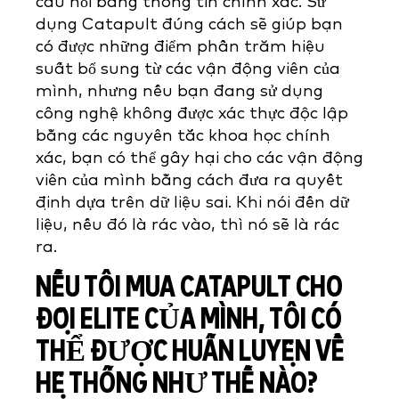
câu hỏi bằng thông tin chính xác. Sử
dụng Catapult đúng cách sẽ giúp bạn
có được những điểm phần trăm hiệu
suất bổ sung từ các vận động viên của
mình, nhưng nếu bạn đang sử dụng
công nghệ không được xác thực độc lập
bằng các nguyên tắc khoa học chính
xác, bạn có thể gây hại cho các vận động
viên của mình bằng cách đưa ra quyết
định dựa trên dữ liệu sai. Khi nói đến dữ
liệu, nếu đó là rác vào, thì nó sẽ là rác
ra.
NẾU TÔI MUA CATAPULT CHO
ĐỘI ELITE CỦA MÌNH, TÔI CÓ
THỂ ĐƯỢC HUẤN LUYỆN VỀ
HỆ THỐNG NHƯ THẾ NÀO?