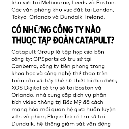
khu vực tại Melbourne, Leeds và Boston.
Các văn phòng khu vực đặt tại London,
Tokyo, Orlando và Dundalk, Ireland.
CÓ NHỮNG CÔNG TY NÀO
THUỘC TẬP ĐOÀN CATAPULT?
Catapult Group là tập hợp của bốn
công ty: GPSports có trụ sở tại
Canberra, công ty tiên phong trong
khoa học và công nghệ thể thao trên
toàn cầu với bảy thế hệ thiết bị đeo được;
XOS Digital có trụ sở tại Boston và
Orlando, nhà cung cấp dịch vụ phân
tích video thống trị Bắc Mỹ đã cách
mạng hóa mối quan hệ giữa huấn luyện
viên và phim; PlayerTek có trụ sở tại
Dundalk, hệ thống giám sát vận động