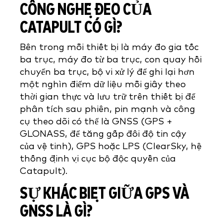
CÔNG NGHỆ ĐEO CỦA
CATAPULT CÓ GÌ?
Bên trong mỗi thiết bị là máy đo gia tốc
ba trục, máy đo từ ba trục, con quay hồi
chuyển ba trục, bộ vi xử lý để ghi lại hơn
một nghìn điểm dữ liệu mỗi giây theo
thời gian thực và lưu trữ trên thiết bị để
phân tích sau phiên, pin mạnh và công
cụ theo dõi có thể là GNSS (GPS +
GLONASS, để tăng gấp đôi độ tin cậy
của vệ tinh), GPS hoặc LPS (ClearSky, hệ
thống định vị cục bộ độc quyền của
Catapult).
SỰ KHÁC BIỆT GIỮA GPS VÀ
GNSS LÀ GÌ?