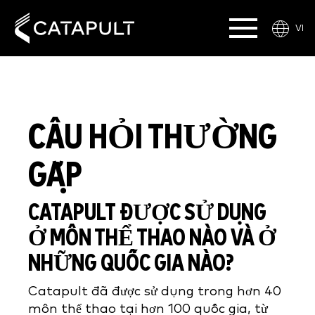
VI
CÂU HỎI THƯỜNG
GẶP
CATAPULT ĐƯỢC SỬ DỤNG
Ở MÔN THỂ THAO NÀO VÀ Ở
NHỮNG QUỐC GIA NÀO?
Catapult đã được sử dụng trong hơn 40
môn thể thao tại hơn 100 quốc gia, từ