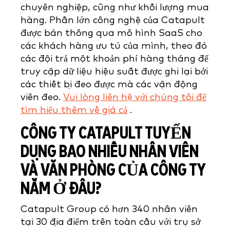
chuyên nghiệp, cũng như khối lượng mua
hàng. Phần lớn công nghệ của Catapult
được bán thông qua mô hình SaaS cho
các khách hàng ưu tú của mình, theo đó
các đội trả một khoản phí hàng tháng để
truy cập dữ liệu hiệu suất được ghi lại bởi
các thiết bị đeo được mà các vận động
viên đeo.
Vui lòng liên hệ với chúng tôi để
tìm hiểu thêm về giá cả
.
CÔNG TY CATAPULT TUYỂN
DỤNG BAO NHIỀU NHÂN VIÊN
VÀ VĂN PHÒNG CỦA CÔNG TY
NẰM Ở ĐÂU?
Catapult Group có hơn 340 nhân viên
tại 30 địa điểm trên toàn cầu với trụ sở