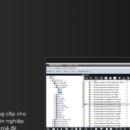
ng cấp cho
ên nghiệp
mẽ để