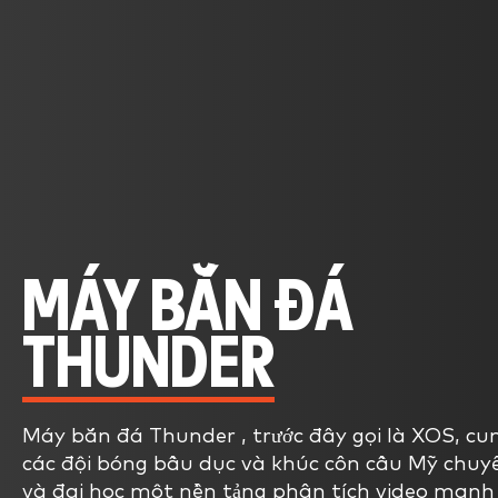
MÁY BẮN ĐÁ
THUNDER
Máy bắn đá Thunder , trước đây gọi là XOS, cu
các đội bóng bầu dục và khúc côn cầu Mỹ chuy
và đại học một
nền tảng phân tích video
mạnh 