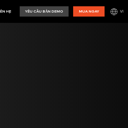
VI
IÊN HỆ
YÊU CẦU BẢN DEMO
MUA NGAY