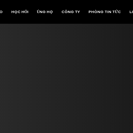
AO
HỌC HỎI
ỦNG HỘ
CÔNG TY
PHÒNG TIN TỨC
L