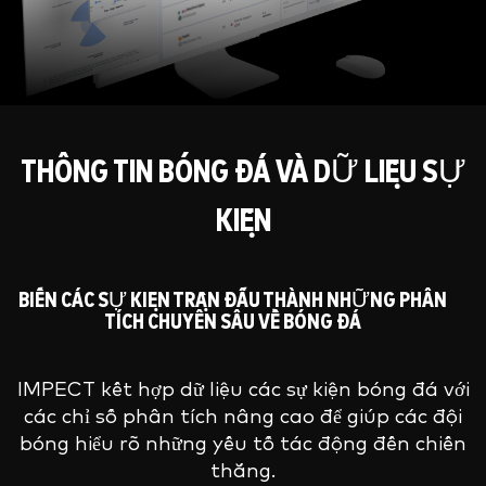
THÔNG TIN BÓNG ĐÁ VÀ DỮ LIỆU SỰ
KIỆN
BIẾN CÁC SỰ KIỆN TRẬN ĐẤU THÀNH NHỮNG PHÂN
TÍCH CHUYÊN SÂU VỀ BÓNG ĐÁ
IMPECT kết hợp dữ liệu các sự kiện bóng đá với
các chỉ số phân tích nâng cao để giúp các đội
bóng hiểu rõ những yếu tố tác động đến chiến
thắng.