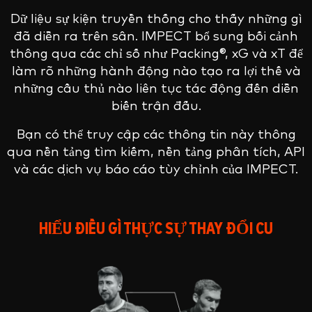
Dữ liệu sự kiện truyền thống cho thấy những gì
đã diễn ra trên sân. IMPECT bổ sung bối cảnh
thông qua các chỉ số như Packing®, xG và xT để
làm rõ những hành động nào tạo ra lợi thế và
những cầu thủ nào liên tục tác động đến diễn
biến trận đấu.
Bạn có thể truy cập các thông tin này thông
qua nền tảng tìm kiếm, nền tảng phân tích, API
và các dịch vụ báo cáo tùy chỉnh của IMPECT.
HIỂU ĐIỀU GÌ THỰC SỰ THAY ĐỔI CU