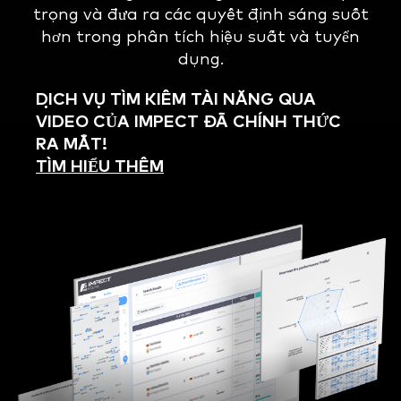
trọng và đưa ra các quyết định sáng suốt
hơn trong phân tích hiệu suất và tuyển
dụng.
DỊCH VỤ TÌM KIẾM TÀI NĂNG QUA
VIDEO CỦA IMPECT ĐÃ CHÍNH THỨC
RA MẮT!
TÌM HIỂU THÊM