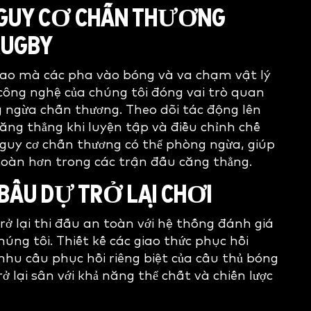
NGUY CƠ CHẤN THƯƠNG
RUGBY
ao mà các pha vào bóng và va chạm vật lý
công nghệ của chúng tôi đóng vai trò quan
g ngừa chấn thương. Theo dõi tác động lên
căng thẳng khi luyện tập và điều chỉnh chế
nguy cơ chấn thương có thể phòng ngừa, giúp
toàn hơn trong các trận đấu căng thẳng.
BẦU DỰ TRỞ LẠI CHƠI
ở lại thi đấu an toàn với hệ thống đánh giá
chúng tôi. Thiết kế các giao thức phục hồi
hu cầu phục hồi riêng biệt của cầu thủ bóng
ở lại sân với khả năng thể chất và chiến lược