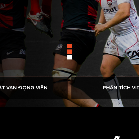
ÁT VẬN ĐỘNG VIÊN
PHÂN TÍCH VI