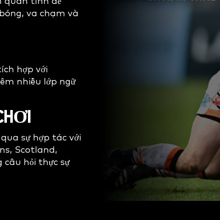
n quán tính để
 bóng, va chạm và
tích hợp với
hêm nhiều lớp ngữ
 CHƠI
qua sự hợp tác với
ns, Scotland,
 câu hỏi thực sự