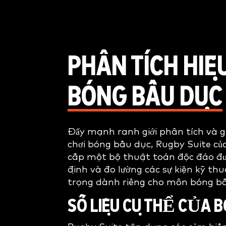
PHÂN TÍCH HIỆ
BÓNG BẦU DỤC
Đẩy mạnh ranh giới phân tích và g
chơi bóng bầu dục, Rugby Suite c
cấp một bộ thuật toán độc đáo đượ
định và đo lường các sự kiện kỹ th
trọng dành riêng cho môn bóng bầ
SỐ LIỆU CỤ THỂ CỦA 