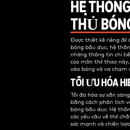
HỆ THỐNG
THỦ BÓN
Được thiết kế riêng đ
bóng bầu dục, hệ thốn
những thông tin chi t
của môn thể thao này,
vào bóng và va chạm v
TỐI ƯU HÓA H
Tối đa hóa sự sẵn sàng
bằng cách phân tích và
bóng bầu dục. Hệ thống
các yêu cầu về thể chấ
sức mạnh và chiến lược