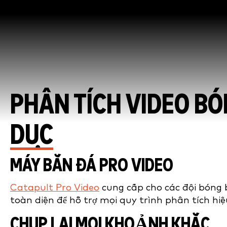
PHÂN TÍCH VIDEO B
DỤC
MÁY BẮN ĐÁ PRO VIDEO
Catapult Pro Video
cung cấp cho các đội bóng
toàn diện để hỗ trợ mọi quy trình phân tích hiệ
CHỤP LẠI MỌI KHOẢNH KHẮC