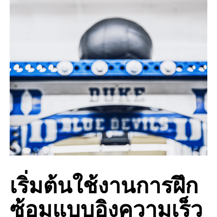
เริ่มต้นใช้งานการฝึก
ซ้อมแบบอิงความเร็ว