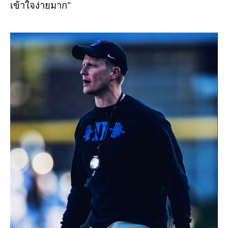
เข้าใจง่ายมาก”