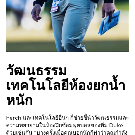
วัฒนธรรม
เทคโนโลยีห้องยกน้ำ
หนัก
Perch และเทคโนโลยีอื่นๆ ก็ช่วยชี้นำวัฒนธรรมและ
ความพยายามในห้องฝึกซ้อมฟุตบอลของทีม Duke
ด้วยเช่นกัน “บางครั้งเมื่อคุณบอกนักกีฬาว่าคุณกำลัง