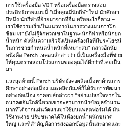
การใช้เครื่องมือ VBT หรือเครื่องมือตรวจสอบ
ประสิทธิภาพแบบนี้ “เมื่อคุณมีนักกีฬาใหม่ นักศึกษา
ปีหนึ่ง นักกีฬาที่ย้ายมาจากที่อื่น หรืออะไรก็ตาม –
เราใช้ความเร็วเป็นแนวทางในการวางแผนการฝึก
ซ้อม เรายังไม่รู้จักพวกเขาในฐานะนักกีฬาหรือนักยก
น้ำหนัก ดังนั้นความเร็วจึงเป็นเครื่องมือที่มีประโยชน์
ในการช่วยกำหนดน้ำหนักที่เหมาะสม” กล่าวอีกนัย
หนึ่งคือ Perch เจคอบส์กล่าวว่า นี่เป็นเครื่องมือที่ช่วย
ให้คุณตรวจสอบโปรแกรมของคุณได้ดีกว่าที่เคยเป็น
มา
และสุดท้ายนี้ Perch บริษัทยังคงผลิตเนื้อหาด้านการ
ศึกษาอย่างต่อเนื่อง และผลิตภัณฑ์ก็ได้รับการพัฒนา
อย่างต่อเนื่อง จาคอบส์กล่าวว่า “อย่าแปลกใจหากใน
อนาคตอันใกล้นี้พวกเขาจะสามารถนำข้อมูลจำนวน
มากที่ได้จากแผ่นวัดแรงมาใช้บนแพลตฟอร์มได้ มัน
ใช้งานง่าย ปรับขนาดได้ในห้องยกน้ำหนักขนาด
ใหญ่ และที่สำคัญคือการส่งออกข้อมูลนั้นสะอาดและ