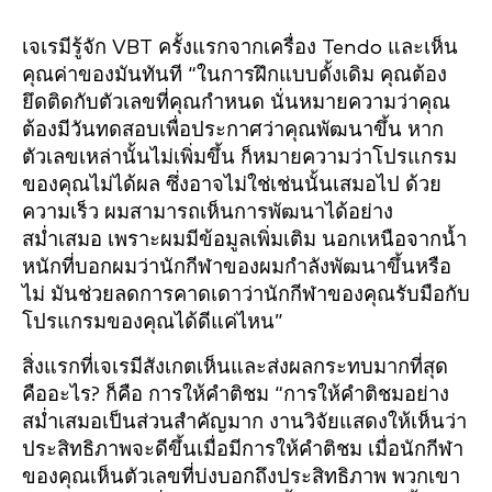
เจเรมีรู้จัก VBT ครั้งแรกจากเครื่อง Tendo และเห็น
คุณค่าของมันทันที “ในการฝึกแบบดั้งเดิม คุณต้อง
ยึดติดกับตัวเลขที่คุณกำหนด นั่นหมายความว่าคุณ
ต้องมีวันทดสอบเพื่อประกาศว่าคุณพัฒนาขึ้น หาก
ตัวเลขเหล่านั้นไม่เพิ่มขึ้น ก็หมายความว่าโปรแกรม
ของคุณไม่ได้ผล ซึ่งอาจไม่ใช่เช่นนั้นเสมอไป ด้วย
ความเร็ว ผมสามารถเห็นการพัฒนาได้อย่าง
สม่ำเสมอ เพราะผมมีข้อมูลเพิ่มเติม นอกเหนือจากน้ำ
หนักที่บอกผมว่านักกีฬาของผมกำลังพัฒนาขึ้นหรือ
ไม่ มันช่วยลดการคาดเดาว่านักกีฬาของคุณรับมือกับ
โปรแกรมของคุณได้ดีแค่ไหน”
สิ่งแรกที่เจเรมีสังเกตเห็นและส่งผลกระทบมากที่สุด
คืออะไร? ก็คือ การให้คำติชม “การให้คำติชมอย่าง
สม่ำเสมอเป็นส่วนสำคัญมาก งานวิจัยแสดงให้เห็นว่า
ประสิทธิภาพจะดีขึ้นเมื่อมีการให้คำติชม เมื่อนักกีฬา
ของคุณเห็นตัวเลขที่บ่งบอกถึงประสิทธิภาพ พวกเขา