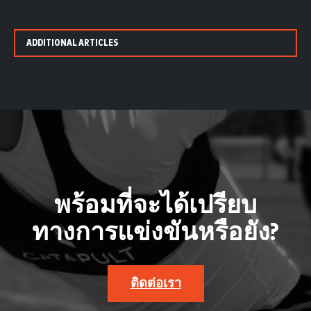
ADDITIONAL ARTICLES
พร้อมที่จะได้เปรียบ
ทางการแข่งขันหรือยัง?
ติดต่อเรา