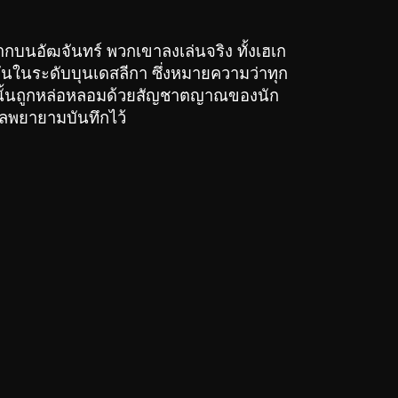
กบนอัฒจันทร์ พวกเขาลงเล่นจริง ทั้งเฮเก
ันในระดับบุนเดสลีกา ซึ่งหมายความว่าทุก
ึ้นนั้นถูกหล่อหลอมด้วยสัญชาตญาณของนัก
อมูลพยายามบันทึกไว้