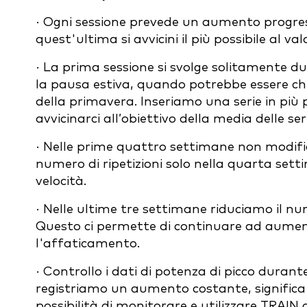
· Ogni sessione prevede un aumento progressiv
quest'ultima si avvicini il più possibile al va
· La prima sessione si svolge solitamente 
la pausa estiva, quando potrebbe essere che 
della primavera. Inseriamo una serie in più pe
avvicinarci all’obiettivo della media delle ser
· Nelle prime quattro settimane non modific
numero di ripetizioni solo nella quarta setti
velocità.
· Nelle ultime tre settimane riduciamo il num
Questo ci permette di continuare ad aumen
l'affaticamento.
· Controllo i dati di potenza di picco dura
registriamo un aumento costante, significa
possibilità di monitorare e utilizzare TRAIN