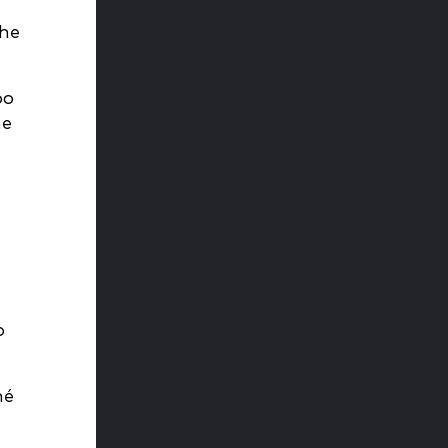
che
po
ne
o
hé