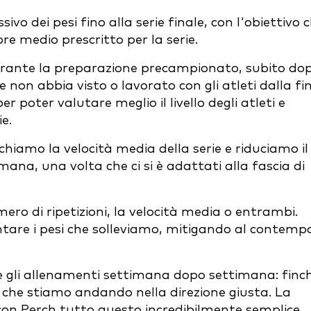
o dei pesi fino alla serie finale, con l'obiettivo 
lore medio prescritto per la serie.
durante la preparazione precampionato, subito do
non abbia visto o lavorato con gli atleti dalla fi
r poter valutare meglio il livello degli atleti e
ie.
hiamo la velocità media della serie e riduciamo il
mana, una volta che ci si è adattati alla fascia di
ero di ripetizioni, la velocità media o entrambi.
tare i pesi che solleviamo, mitigando al contemp
nte gli allenamenti settimana dopo settimana: finc
 che stiamo andando nella direzione giusta. La
 con Perch tutto questo incredibilmente semplice.