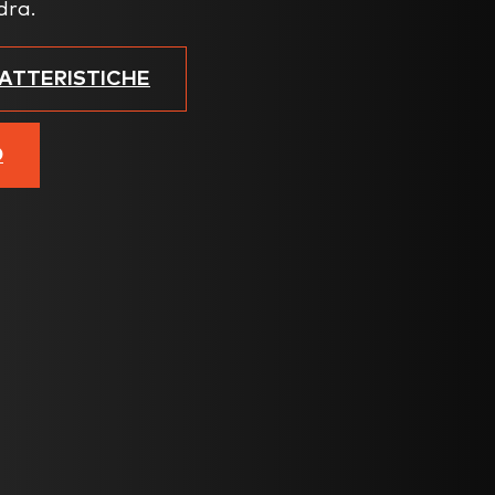
dra.
RATTERISTICHE
O