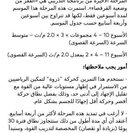
المرحلة الأخيرة من برنامجنا التدريبي هي «القفز من
وضعية القرفصاء». استمرت هذه المرحلة هذا الموسم
لمدة أسبوعين فقط، لكنها قد تتراوح بين أسبوعين
وأربعة أسابيع حسب جدول الموسم.
الأسبوع 10 – 4 مجموعات × 3 × 2.0 م/ث – متوسط
السرعة (السرعة القصوى)
الأسبوع 11 – 4 × 2 بمعدل 2.0 م/ث (السرعة القصوى)
أمور يجب ملاحظتها:
· نستخدم هذا التمرين كحركة "ذروة" لتمكين الرياضيين
من الاستمرار في إظهار مستويات عالية من القوة مع
تقليل الإجهاد إلى أدنى حد، وذلك بفضل نطاق حركة
أقصر وحركة أقل إجهادًا للجسم بشكل عام.
· لا أرغب في تمديد هذه المرحلة لأكثر من أربعة أسابيع.
أعتقد أن أي مدة أطول من ذلك ستتجاوز نطاق فترة 30
يومًا (بزيادة أو نقصان) المخصصة لتدريب القوة، وسنبدأ