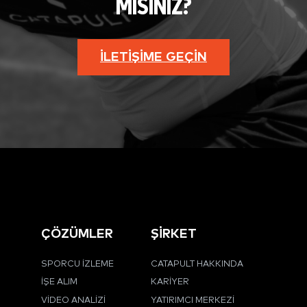
MISINIZ?
İLETIŞIME GEÇIN
ÇÖZÜMLER
ŞİRKET
SPORCU İZLEME
CATAPULT HAKKINDA
İŞE ALIM
KARIYER
VIDEO ANALIZI
YATIRIMCI MERKEZI