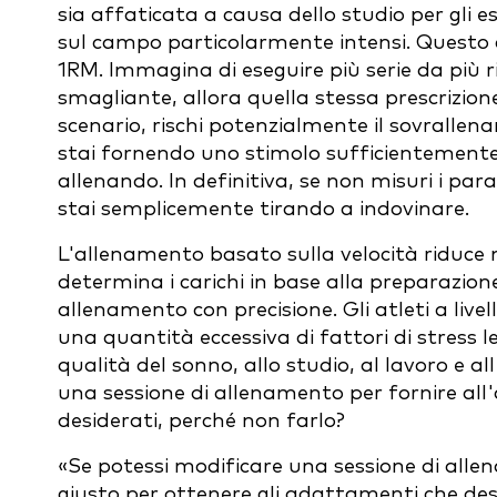
sia affaticata a causa dello studio per gli
sul campo particolarmente intensi. Questo 
1RM. Immagina di eseguire più serie da più ri
smagliante, allora quella stessa prescrizion
scenario, rischi potenzialmente il sovrallen
stai fornendo uno stimolo sufficientemente
allenando. In definitiva, se non misuri i par
stai semplicemente tirando a indovinare.
L'allenamento basato sulla velocità riduce 
determina i carichi in base alla preparazione 
allenamento con precisione. Gli atleti a live
una quantità eccessiva di fattori di stress le
qualità del sonno, allo studio, al lavoro e a
una sessione di allenamento per fornire all'
desiderati, perché non farlo?
«Se potessi modificare una sessione di alle
giusto per ottenere gli adattamenti che desi