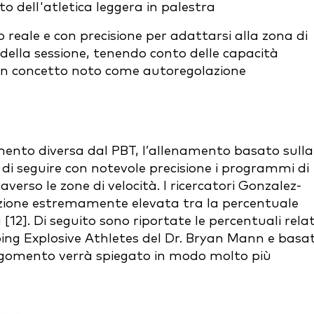
to dell'atletica leggera in palestra
o reale e con precisione per adattarsi alla zona di
i della sessione, tenendo conto delle capacità
 un concetto noto come autoregolazione
mento diversa dal PBT, l’allenamento basato sulla
o di seguire con notevole precisione i programmi di
verso le zone di velocità. I ricercatori Gonzalez-
lazione estremamente elevata tra la percentuale
 [12]. Di seguito sono riportate le percentuali rela
loping Explosive Athletes del Dr. Bryan Mann e basa
rgomento verrà spiegato in modo molto più