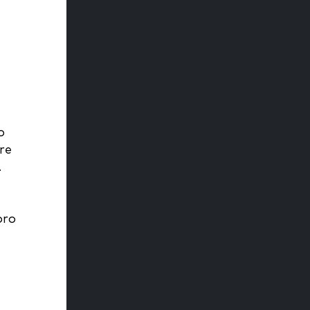
o
re
.
oro