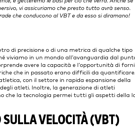
ente, e getteremo le basi per ciò che verrà. Anche se
ersivo, vi assicuriamo che presto tutto avrà senso.
trade che conducono al VBT e da esso si diramano!
tro di precisione o di una metrica di qualche tipo
ché viviamo in un mondo all’avanguardia dal punt
orprende avere la capacità e l’opportunità di forni
he che in passato erano difficili da quantificare
tletica, con il settore in rapida espansione della
egli atleti. Inoltre, la generazione di atleti
no che la tecnologia permei tutti gli aspetti della l
SULLA VELOCITÀ (VBT)