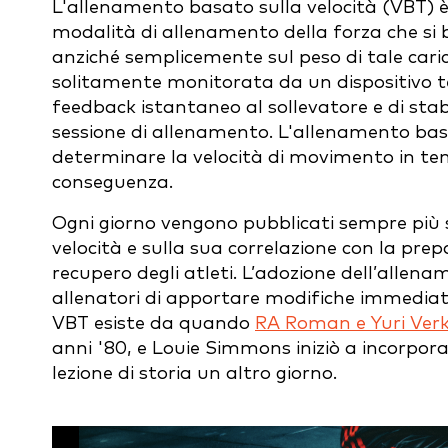
L'allenamento basato sulla velocità (VBT) 
modalità di allenamento della forza che si b
anziché semplicemente sul peso di tale caric
solitamente monitorata da un dispositivo te
feedback istantaneo al sollevatore e di stabil
sessione di allenamento. L'allenamento basat
determinare la velocità di movimento in tempo
conseguenza.
Ogni giorno vengono pubblicati sempre più s
velocità e sulla sua correlazione con la prepa
recupero degli atleti. L’adozione dell’allen
allenatori di apportare modifiche immediate
VBT esiste da quando
RA Roman e Yuri Ver
anni '80, e Louie Simmons iniziò a incorporar
lezione di storia un altro giorno.