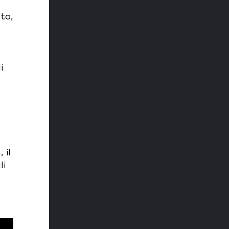
to,
i
 il
li