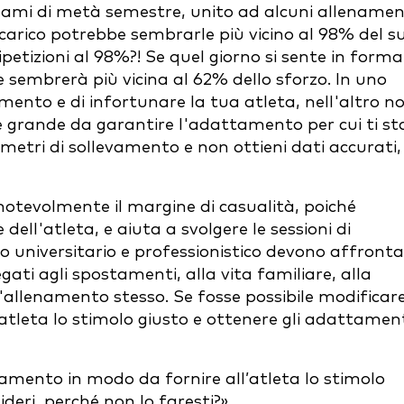
 esami di metà semestre, unito ad alcuni allenamen
carico potrebbe sembrarle più vicino al 98% del s
petizioni al 98%?! Se quel giorno si sente in forma
e sembrerà più vicina al 62% dello sforzo. In uno
amento e di infortunare la tua atleta, nell'altro n
 grande da garantire l'adattamento per cui ti st
ametri di sollevamento e non ottieni dati accurati,
notevolmente il margine di casualità, poiché
dell'atleta, e aiuta a svolgere le sessioni di
llo universitario e professionistico devono affront
gati agli spostamenti, alla vita familiare, alla
ll'allenamento stesso. Se fosse possibile modificar
atleta lo stimolo giusto e ottenere gli adattamen
namento in modo da fornire all’atleta lo stimolo
deri, perché non lo faresti?»