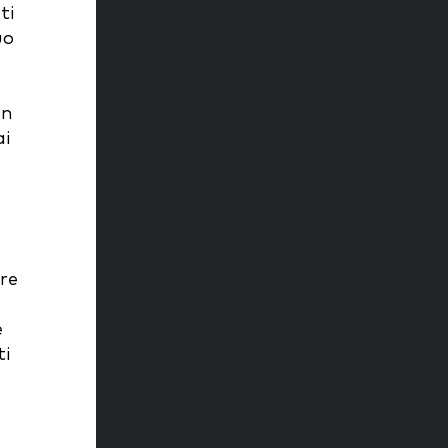
ti
uo
on
ai
are
e
ti