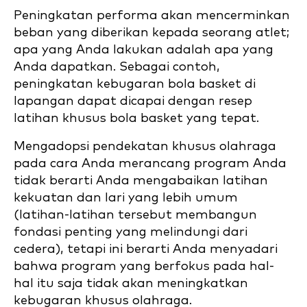
Peningkatan performa akan mencerminkan
beban yang diberikan kepada seorang atlet;
apa yang Anda lakukan adalah apa yang
Anda dapatkan. Sebagai contoh,
peningkatan kebugaran bola basket di
lapangan dapat dicapai dengan resep
latihan khusus bola basket yang tepat.
Mengadopsi pendekatan khusus olahraga
pada cara Anda merancang program Anda
tidak berarti Anda mengabaikan latihan
kekuatan dan lari yang lebih umum
(latihan-latihan tersebut membangun
fondasi penting yang melindungi dari
cedera), tetapi ini berarti Anda menyadari
bahwa program yang berfokus pada hal-
hal itu saja tidak akan meningkatkan
kebugaran khusus olahraga.