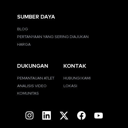
SUMBER DAYA
BLOG
PERTANYAAN YANG SERING DIAJUKAN
HARGA
DUKUNGAN
KONTAK
PEMANTAUAN ATLET
HUBUNGI KAMI
ANALISIS VIDEO
LOKASI
KOMUNITAS