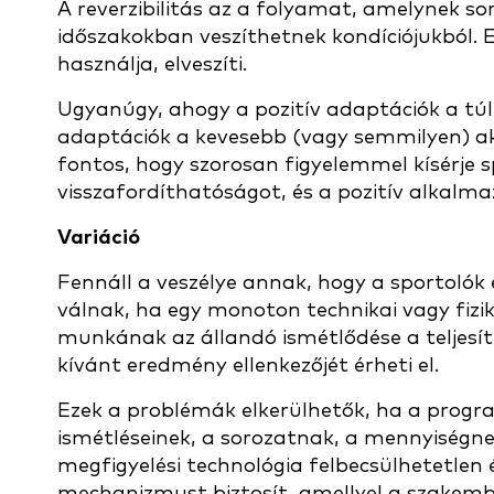
A reverzibilitás az a folyamat, amelynek so
időszakokban veszíthetnek kondíciójukból.
használja, elveszíti.
Ugyanúgy, ahogy a pozitív adaptációk a túl
adaptációk a kevesebb (vagy semmilyen) akt
fontos, hogy szorosan figyelemmel kísérje s
visszafordíthatóságot, és a pozitív alkalma
Variáció
Fennáll a veszélye annak, hogy a sportoló
válnak, ha egy monoton technikai vagy fiz
munkának az állandó ismétlődése a teljesít
kívánt eredmény ellenkezőjét érheti el.
Ezek a problémák elkerülhetők, ha a progr
ismétléseinek, a sorozatnak, a mennyiségnek
megfigyelési technológia felbecsülhetetlen
mechanizmust biztosít, amellyel a szakemb