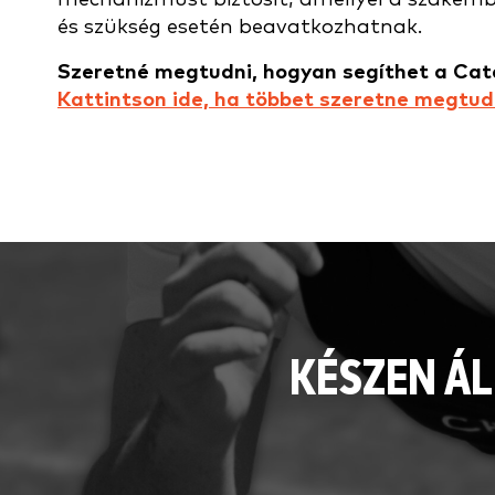
és szükség esetén beavatkozhatnak.
Szeretné megtudni, hogyan segíthet a Cat
Kattintson ide, ha többet szeretne megtudn
KÉSZEN ÁL