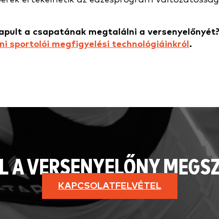
apult a csapatának megtalálni a versenyelőnyét
i sportolói megfigyelési technológiáinkról
.
L A VERSENYELŐNY MEGS
KAPCSOLATFELVÉTEL