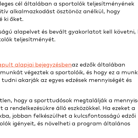
eges cél általában a sportolók teljesítményének
zitív alkalmazkodást ösztönöz anélkül, hogy
 ki őket.
ágú alapelvet és bevált gyakorlatot kell követni,
olók teljesítményét.
pult alapjai bejegyzésben
az edzők általában
munkát végeztek a sportolóik, és hogy ez a mun
tudni akarják az egyes edzések mennyiségét és
tlen, hogy a sporttudósok megtalálják a mennyis
 a rendelkezésükre álló eszközökkel. Ha ezeket a
a, jobban felkészülhet a kulcsfontosságú edzői
olók igényeit, és növelheti a program általános