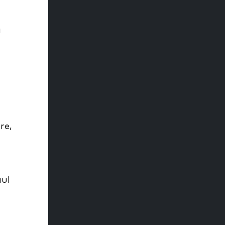
a
re,
ául