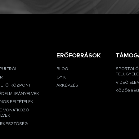
ERŐFORRÁSOK
TÁMOG
APULTRÓL
BLOG
SPORTOLÓ
FELÜGYELE
ER
GYIK
VIDEÓ ELE
TETŐI KÖZPONT
ÁRKÉPZÉS
KÖZÖSSÉ
DELMI IRÁNYELVEK
NOS FELTÉTELEK
RE VONATKOZÓ
ELVEK
ERKESZTŐSÉG