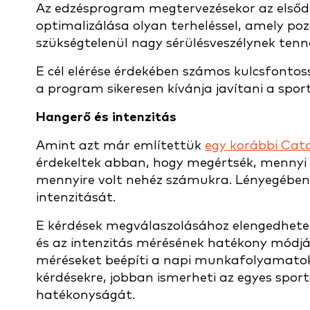
Az edzésprogram megtervezésekor az elsődl
optimalizálása olyan terheléssel, amely po
szükségtelenül nagy sérülésveszélynek tenné
E cél elérése érdekében számos kulcsfontoss
a program sikeresen kívánja javítani a sport
Hangerő és intenzitás
Amint azt már említettük
egy korábbi Cata
érdekeltek abban, hogy megértsék, mennyi 
mennyire volt nehéz számukra. Lényegében 
intenzitását.
E kérdések megválaszolásához elengedhete
és az intenzitás mérésének hatékony módját
méréseket beépíti a napi munkafolyamatokb
kérdésekre, jobban ismerheti az egyes sport
hatékonyságát.