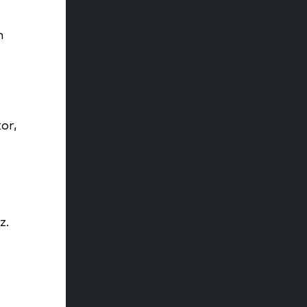
n
or,
z.