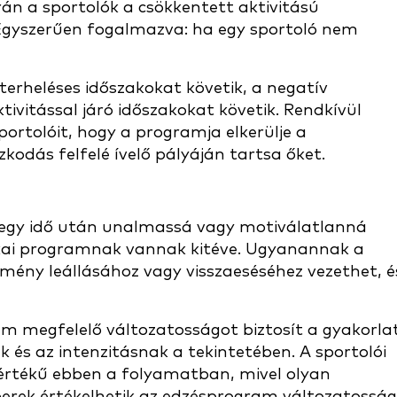
rán a sportolók a csökkentett aktivitású
 Egyszerűen fogalmazva: ha egy sportoló nem
terheléses időszakokat követik, a negatív
ivitással járó időszakokat követik. Rendkívül
portolóit, hogy a programja elkerülje a
zkodás felfelé ívelő pályáján tartsa őket.
k egy idő után unalmassá vagy motiválatlanná
ikai programnak vannak kitéve. Ugyanannak a
mény leállásához vagy visszaeséséhez vezethet, é
am megfelelő változatosságot biztosít a gyakorla
 és az intenzitásnak a tekintetében. A sportolói
 értékű ebben a folyamatban, mivel olyan
erek értékelhetik az edzésprogram változatosság