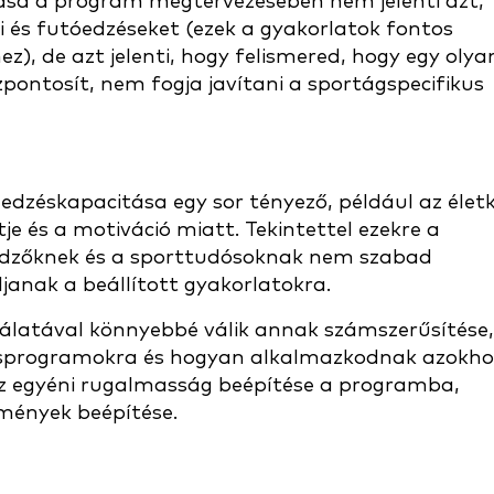
ása a program megtervezésében nem jelenti azt,
 és futóedzéseket (ezek a gyakorlatok fontos
z), de azt jelenti, hogy felismered, hogy egy olya
pontosít, nem fogja javítani a sportágspecifikus
edzéskapacitása egy sor tényező, például az életk
je és a motiváció miatt. Tekintettel ezekre a
z edzőknek és a sporttudósoknak nem szabad
janak a beállított gyakorlatokra.
nálatával könnyebbé válik annak számszerűsítése,
ésprogramokra és hogyan alkalmazkodnak azokho
az egyéni rugalmasság beépítése a programba,
dmények beépítése.