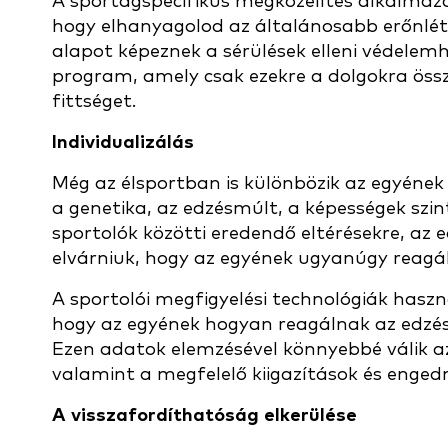
A sportágspecifikus megközelítés alkalmaz
hogy elhanyagolod az általánosabb erőnléti
alapot képeznek a sérülések elleni védelemhe
program, amely csak ezekre a dolgokra össz
fittséget.
Individualizálás
Még az élsportban is különbözik az egyének 
a genetika, az edzésmúlt, a képességek szint
sportolók közötti eredendő eltérésekre, a
elvárniuk, hogy az egyének ugyanúgy reagál
A sportolói megfigyelési technológiák hasz
hogy az egyének hogyan reagálnak az edz
Ezen adatok elemzésével könnyebbé válik 
valamint a megfelelő kiigazítások és enge
A visszafordíthatóság elkerülése