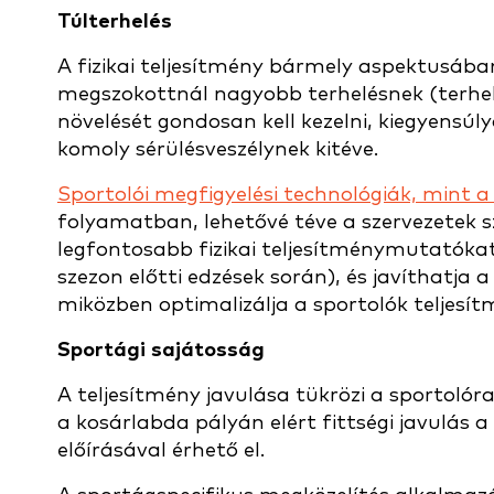
Túlterhelés
A fizikai teljesítmény bármely aspektusában 
megszokottnál nagyobb terhelésnek (terhelé
növelését gondosan kell kezelni, kiegyensúly
komoly sérülésveszélynek kitéve.
Sportolói megfigyelési technológiák, mint 
folyamatban, lehetővé téve a szervezetek 
legfontosabb fizikai teljesítménymutatókat.
szezon előtti edzések során), és javíthatja
miközben optimalizálja a sportolók teljesít
Sportági sajátosság
A teljesítmény javulása tükrözi a sportolóra
a kosárlabda pályán elért fittségi javulás 
előírásával érhető el.