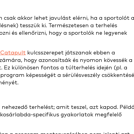
csak akkor lehet javulást elérni, ha a sportolót 
snek) tesszük ki. Természetesen a terhelés
ozni és ellenőrizni, hogy a sportolók ne legyenek
a Catapult
kulcsszerepet játszanak ebben a
számára, hogy azonosítsák és nyomon kövessék a
 Ez különösen fontos a túlterhelés idején (pl. a
 a program képességét a sérülésveszély csökkentésé
ményét.
 nehezedő terhelést; amit teszel, azt kapod. Péld
a kosárlabda-specifikus gyakorlatok megfelelő