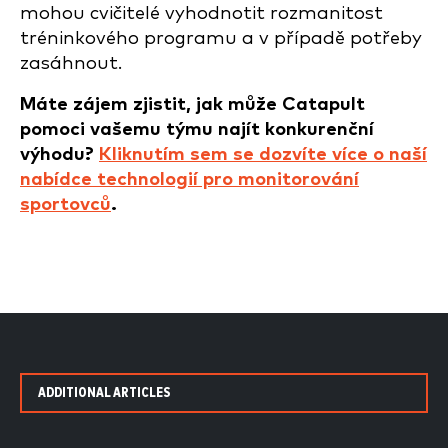
mohou cvičitelé vyhodnotit rozmanitost
tréninkového programu a v případě potřeby
zasáhnout.
Máte zájem zjistit, jak může Catapult
pomoci vašemu týmu najít konkurenční
výhodu?
Kliknutím sem se dozvíte více o naší
nabídce technologií pro monitorování
sportovců
.
ADDITIONAL ARTICLES