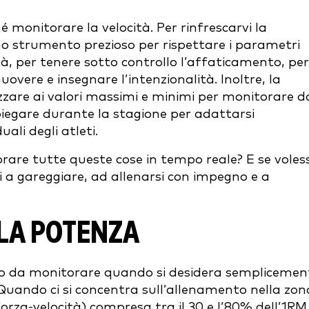
monitorare la velocità. Per rinfrescarvi la
no strumento prezioso per rispettare i parametri
cità, per tenere sotto controllo l’affaticamento, per
uovere e insegnare l’intenzionalità. Inoltre, la
izzare ai valori massimi e minimi per monitorare d
mpiegare durante la stagione per adattarsi
ali degli atleti.
are tutte queste cose in tempo reale? E se voless
ti a gareggiare, ad allenarsi con impegno e a
LA POTENZA
o da monitorare quando si desidera semplicemen
 Quando ci si concentra sull’allenamento nella zon
forza-velocità) compresa tra il 30 e l’80% dell’1RM