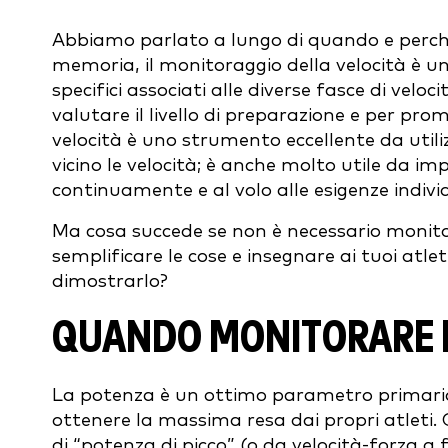
Abbiamo parlato a lungo di quando e perché 
memoria, il monitoraggio della velocità è u
specifici associati alle diverse fasce di velo
valutare il livello di preparazione e per prom
velocità è uno strumento eccellente da util
vicino le velocità; è anche molto utile da i
continuamente e al volo alle esigenze individu
Ma cosa succede se non è necessario monitor
semplificare le cose e insegnare ai tuoi atle
dimostrarlo?
QUANDO MONITORARE 
La potenza è un ottimo parametro primari
ottenere la massima resa dai propri atleti.
di “potenza di picco” (o da velocità-forza a 