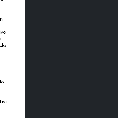
in
ivo
i
clo
do
,
ivi