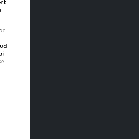
ort
é
bbe
oud
ai
se