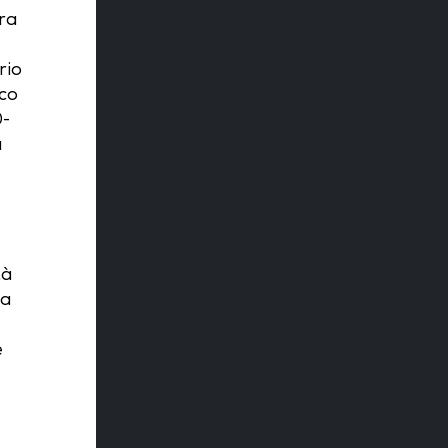
tra
rio
cco
0-
a
tà
ta
a
e