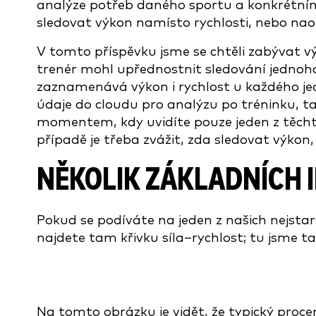
analýze potřeb daného sportu a konkrétním s
sledovat výkon namísto rychlosti, nebo nao
V tomto příspěvku jsme se chtěli zabývat v
trenér mohl upřednostnit sledování jednoh
zaznamenává výkon i rychlost u každého jed
údaje do cloudu pro analýzu po tréninku, 
momentem, kdy uvidíte pouze jeden z těcht
případě je třeba zvážit, zda sledovat výkon,
NĚKOLIK ZÁKLADNÍCH 
Pokud se podíváte na jeden z našich nejsta
najdete tam křivku síla–rychlost; tu jsme tak
Na tomto obrázku je vidět, že typický proc