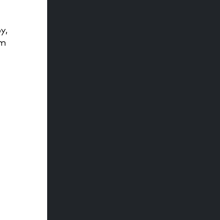
y,
ám