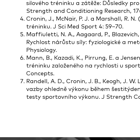
silového tréninku a zátěže: Důsledky pro
Strength and Conditioning Research, 17(1
Cronin, J., McNair, P. J. a Marshall, R. N.
tréninku. J Sci Med Sport 4: 59–70.
Maffiuletti, N. A., Aagaard, P., Blazevich, 
Rychlost nárůstu síly: fyziologické a m
Physiology.
Mann, B., Kazadi, K., Pirrung, E. a Jensen
tréninku založeného na rychlosti u spor
Concepts.
Randell, A. D., Cronin, J. B., Keogh, J. W.
vazby ohledně výkonu během šestitýdenn
testy sportovního výkonu. J Strength Con