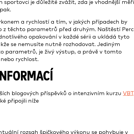
portovci je důležité zvážit, zda je vhodnější měři
pak.
ýkonem a rychlostí a tím, v jakých případech by
o z těchto parametrů před druhým. Naštěstí Per
notlivého opakování v každé sérii a ukládá tyto
takže se nemusíte nutně rozhodovat. Jediným
o parametrů, je živý výstup, a právě v tomto
 nebo rychlost.
INFORMACÍ
rších blogových příspěvků o intenzivním kurzu
VBT
é připojili níže
entuální rozsah špičkového výkonu se pohybuje v