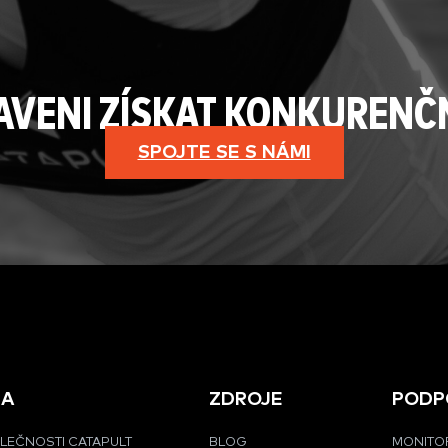
RAVENI ZÍSKAT KONKURENČ
SPOJTE SE S NÁMI
MA
ZDROJE
PODP
LEČNOSTI CATAPULT
BLOG
MONITO