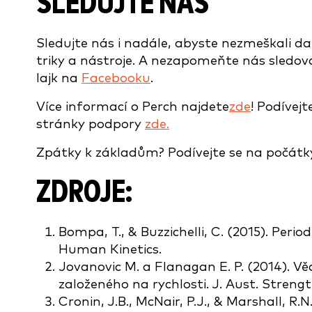
SLEDUJTE NÁS
Sledujte nás i nadále, abyste nezmeškali da
triky a nástroje. A nezapomeňte nás sledo
lajk na
Facebooku
.
Více informací o Perch najdete
zde
! Podívej
stránky podpory
zde.
Zpátky k základům? Podívejte se na počát
ZDROJE:
Bompa, T., & Buzzichelli, C. (2015). Peri
Human Kinetics.
Jovanovic M. a Flanagan E. P. (2014). Vě
založeného na rychlosti. J. Aust. Strengt
Cronin, J.B., McNair, P.J., & Marshall, R.