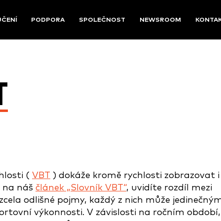
UČENÍ
PODPORA
SPOLEČNOST
NEWSROOM
KONTA
T
hlosti (
VBT
) dokáže kromě rychlosti zobrazovat i
e na náš
článek „Slovník VBT“
, uvidíte rozdíl mezi
o zcela odlišné pojmy, každý z nich může jedinečný
tovní výkonnosti. V závislosti na ročním období,