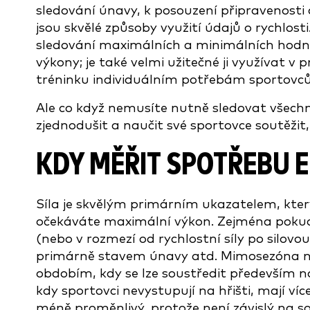
sledování únavy, k posouzení připravenosti
jsou skvělé způsoby využití údajů o rychlost
sledování maximálních a minimálních hodno
výkony; je také velmi užitečné ji využívat
tréninku individuálním potřebám sportovců
Ale co když nemusíte nutně sledovat všechny
zjednodušit a naučit své sportovce soutěžit
KDY MĚŘIT SPOTŘEBU 
Síla je skvělým primárním ukazatelem, kter
očekáváte maximální výkon. Zejména pokud s
(nebo v rozmezí od rychlostní síly po silov
primárně stavem únavy atd. Mimosezóna n
obdobím, kdy se lze soustředit především na 
kdy sportovci nevystupují na hřišti, mají více
méně proměnlivý, protože není závislý na s