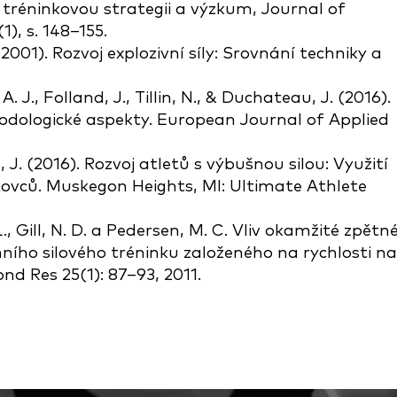
 tréninkovou strategii a výzkum, Journal of
), s. 148–155.
 (2001). Rozvoj explozivní síly: Srovnání techniky a
A. J., Folland, J., Tillin, N., & Duchateau, J. (2016).
etodologické aspekty. European Journal of Applied
, J. (2016). Rozvoj atletů s výbušnou silou: Využití
tovců. Muskegon Heights, MI: Ultimate Athlete
 L., Gill, N. D. a Pedersen, M. C. Vliv okamžité zpětn
ího silového tréninku založeného na rychlosti na
d Res 25(1): 87–93, 2011.