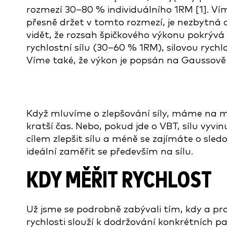
rozmezí 30–80 % individuálního 1RM [1]. Ví
přesně držet v tomto rozmezí, je nezbytná 
vidět, že rozsah špičkového výkonu pokrývá 
rychlostní sílu (30–60 % 1RM), silovou rych
Víme také, že výkon je popsán na Gaussově kř
Když mluvíme o zlepšování síly, máme na m
kratší čas. Nebo, pokud jde o VBT, sílu vyvin
cílem zlepšit sílu a méně se zajímáte o sle
ideální zaměřit se především na sílu.
KDY MĚŘIT RYCHLOST
Už jsme se podrobně zabývali tím, kdy a pro
rychlosti slouží k dodržování konkrétních 