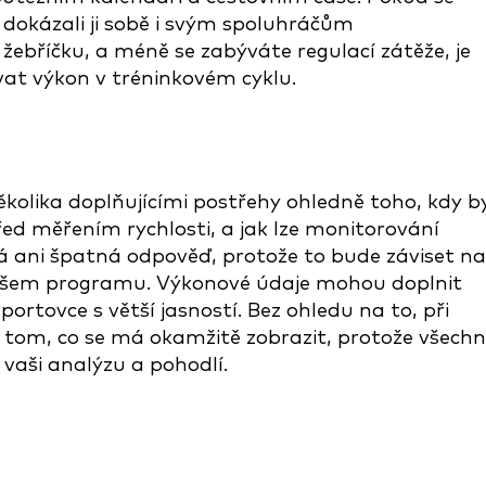
u, dokázali ji sobě i svým spoluhráčům
žebříčku, a méně se zabýváte regulací zátěže, je
t výkon v tréninkovém cyklu.
několika doplňujícími postřehy ohledně toho, kdy b
d měřením rychlosti, a jak lze monitorování
ná ani špatná odpověď, protože to bude záviset na
 vašem programu. Výkonové údaje mohou doplnit
rtovce s větší jasností. Bez ohledu na to, při
tom, co se má okamžitě zobrazit, protože všech
aši analýzu a pohodlí.