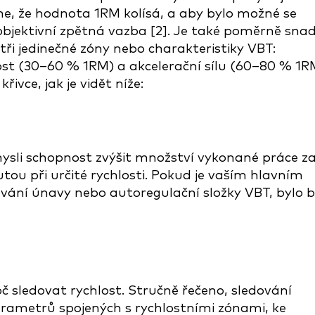
me, že hodnota 1RM kolísá, a aby bylo možné se
objektivní zpětná vazba [2]. Je také poměrně sna
tři jedinečné zóny nebo charakteristiky VBT:
lost (30–60 % 1RM) a akcelerační sílu (60–80 % 1R
ivce, jak je vidět níže:
ysli schopnost zvýšit množství vykonané práce z
utou při určité rychlosti. Pokud je vaším hlavním
dování únavy nebo autoregulační složky VBT, bylo 
č sledovat rychlost. Stručně řečeno, sledování
parametrů spojených s rychlostními zónami, ke