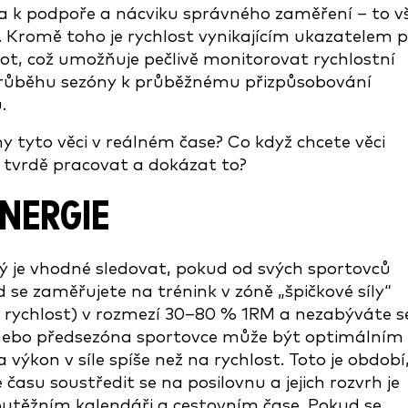
 a k podpoře a nácviku správného zaměření – to v
i. Kromě toho je rychlost vynikajícím ukazatelem p
t, což umožňuje pečlivě monitorovat rychlostní
 v průběhu sezóny k průběžnému přizpůsobování
.
 tyto věci v reálném čase? Co když chcete věci
, tvrdě pracovat a dokázat to?
ENERGIE
ý je vhodné sledovat, pokud od svých sportovců
e zaměřujete na trénink v zóně „špičkové síly“
ou rychlost) v rozmezí 30–80 % 1RM a nezabýváte s
ebo předsezóna sportovce může být optimálním
výkon v síle spíše než na rychlost. Toto je období
 času soustředit se na posilovnu a jejich rozvrh je
outěžním kalendáři a cestovním čase. Pokud se