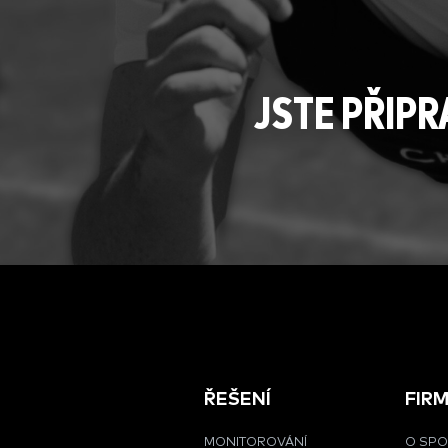
JSTE PŘIP
ŘEŠENÍ
FIR
MONITOROVÁNÍ
O SPO