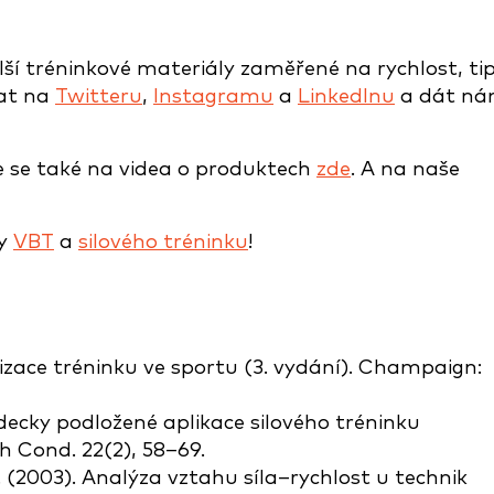
lší tréninkové materiály zaměřené na rychlost, tip
vat na
Twitteru
,
Instagramu
a
LinkedInu
a dát n
te se také na videa o produktech
zde
. A na naše
ky
VBT
a
silového tréninku
!
odizace tréninku ve sportu (3. vydání). Champaign:
decky podložené aplikace silového tréninku
h Cond. 22(2), 58–69.
N. (2003). Analýza vztahu síla–rychlost u technik