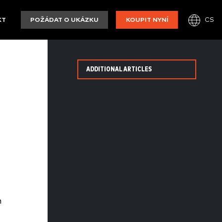
CS
KT
POŽÁDAT O UKÁZKU
KOUPIT NYNÍ
ADDITIONAL ARTICLES
m