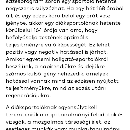
edzésprogram során egy sportoló hetente
négyszer is súlyzózhat. Ha egy hét 168 órából
áll, és egy edzés körülbelül egy órát vesz
igénybe, akkor egy diáksportolónak hetente
körülbelül 164 órája van arra, hogy
befolyásolja testének optimális
teljesítményre való képességét. Ez lehet
pozitív vagy negatív hatással is járhat.
Amikor egyetemi hallgató-sportolókról
beszélünk, a napirendjükre és idejükre
számos külső igény nehezedik, amelyek
hatással vannak mind az edzésen nyújtott
teljesítményükre, mind az edzés utáni
regenerációjukra.
A diáksportolóknak egyensúlyt kell
teremteniük a napi tanulmányi feladatok és
vizsgák, a mozgalmas társasági élet, az
esetleges munkák vagy munka-tanulmányi