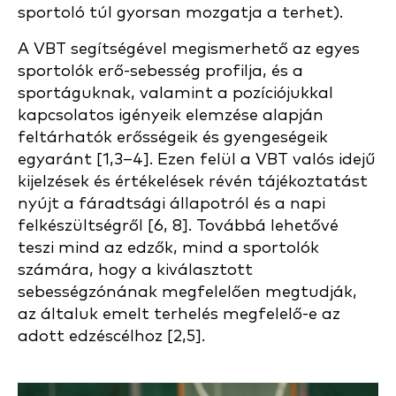
sportoló túl gyorsan mozgatja a terhet).
A VBT segítségével megismerhető az egyes
sportolók erő-sebesség profilja, és a
sportáguknak, valamint a pozíciójukkal
kapcsolatos igényeik elemzése alapján
feltárhatók erősségeik és gyengeségeik
egyaránt [1,3–4]. Ezen felül a VBT valós idejű
kijelzések és értékelések révén tájékoztatást
nyújt a fáradtsági állapotról és a napi
felkészültségről [6, 8]. Továbbá lehetővé
teszi mind az edzők, mind a sportolók
számára, hogy a kiválasztott
sebességzónának megfelelően megtudják,
az általuk emelt terhelés megfelelő-e az
adott edzéscélhoz [2,5].