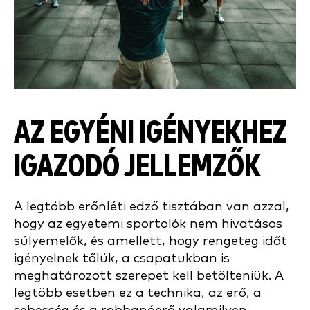
AZ EGYÉNI IGÉNYEKHEZ
IGAZODÓ JELLEMZŐK
A legtöbb erőnléti edző tisztában van azzal,
hogy az egyetemi sportolók nem hivatásos
súlyemelők, és amellett, hogy rengeteg időt
igényelnek tőlük, a csapatukban is
meghatározott szerepet kell betölteniük. A
legtöbb esetben ez a technika, az erő, a