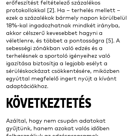
erőfeszítést feltételező százalékos
protokollokkal [2]. Ha – terhelés mellett –
ezek a százalékok bármely napon körülbelül
18%-kal ingadozhatnak mindkét irányba,
akkor célszerű kevesebbet hagyni a
véletlenre, és többet a pontosságra [5]. A
sebességi zónákban való edzés és a
terhelésnek a sportoló igényeihez való
igazítása biztosítja a legjobb esélyt a
sérüléskockázat csökkentésére, miközben
egyúttal megfelelő ingert nyújt a kívánt
adaptációkhoz.
KÖVETKEZTETÉS
Azáltal, hogy nem csupán adatokat
gyűjtünk, hanem azokat valós időben