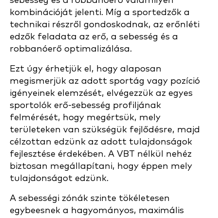
sebesség és a robbanóerő valamilyen
kombinációját jelenti. Míg a sportedzők a
technikai részről gondoskodnak, az erőnléti
edzők feladata az erő, a sebesség és a
robbanóerő optimalizálása.
Ezt úgy érhetjük el, hogy alaposan
megismerjük az adott sportág vagy pozíció
igényeinek elemzését, elvégezzük az egyes
sportolók erő-sebesség profiljának
felmérését, hogy megértsük, mely
területeken van szükségük fejlődésre, majd
célzottan edzünk az adott tulajdonságok
fejlesztése érdekében. A VBT nélkül nehéz
biztosan megállapítani, hogy éppen mely
tulajdonságot edzünk.
A sebességi zónák szinte tökéletesen
egybeesnek a hagyományos, maximális