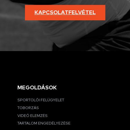
KAPCSOLATFELVÉTEL
MEGOLDÁSOK
SPORTOLÓI FELÜGYELET
TOBORZÁS
VIDEÓ ELEMZÉS
TARTALOM ENGEDÉLYEZÉSE