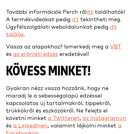
További információk Perch ről
itt
találhatók!
A termékvideókat pedig
itt
tekintheti meg.
Ügyfélszolgálati weboldalunkat pedig
itt
találja.
Vissza az alapokhoz? Ismerkedj meg a
VBT
és
az erőnléti edzés
eredetével!
KÖVESS MINKET!
Gyakran nézz vissza hozzánk, hogy ne
maradj le a sebességalapú edzéssel
kapcsolatos új tartalmakról, tippekről,
trükkökről és eszközökről. Ne felejts el
követni minket
a Twitteren
,
az Instagramon
és
a LinkedInen
, valamint lájkolni minket
a
Facebookon
.