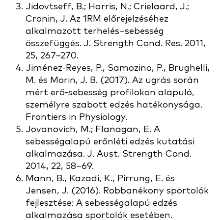
Jidovtseff, B.; Harris, N.; Crielaard, J.;
Cronin, J. Az 1RM előrejelzéséhez
alkalmazott terhelés–sebesség
összefüggés. J. Strength Cond. Res. 2011,
25, 267–270.
Jiménez-Reyes, P., Samozino, P., Brughelli,
M. és Morin, J. B. (2017). Az ugrás során
mért erő-sebesség profilokon alapuló,
személyre szabott edzés hatékonysága.
Frontiers in Physiology.
Jovanovich, M.; Flanagan, E. A
sebességalapú erőnléti edzés kutatási
alkalmazása. J. Aust. Strength Cond.
2014, 22, 58–69.
Mann, B., Kazadi, K., Pirrung, E. és
Jensen, J. (2016). Robbanékony sportolók
fejlesztése: A sebességalapú edzés
alkalmazása sportolók esetében.