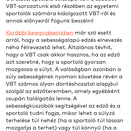
VBT-sorozatunk első részében az egyetemi
sportolók számára kidolgozott VBT-ről és
annak előnyeiről fogunk beszélni!
Korábbi bejegyzéseinkben
már szó esett
arról, hogy a sebességalapú edzés elnevezés
néha félrevezető lehet. Általános tévhit,
hogy a VBT csak akkor hasznos, ha az edző
azt szeretné, hogy a sportoló gyorsan
mozgassa a súlyt. A valóságban azonban a
súly sebességének nyomon követése révén a
VBT számos olyan döntéshozatal alapjául
szolgál az edzőteremben, amely egyébként
csupán találgatás lenne. A
sebességküszöbök segítségével az edző és a
sportoló tudni fogja, mikor lehet a súlyzó
terhelése túl nehéz (ha a sportoló túl lassan
mozgatja a terhet) vagy túl könnyű (ha a