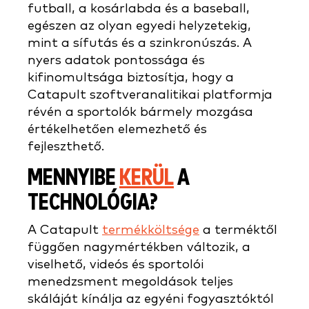
futball, a kosárlabda és a baseball,
egészen az olyan egyedi helyzetekig,
mint a sífutás és a szinkronúszás. A
nyers adatok pontossága és
kifinomultsága biztosítja, hogy a
Catapult szoftveranalitikai platformja
révén a sportolók bármely mozgása
értékelhetően elemezhető és
fejleszthető.
MENNYIBE
KERÜL
A
TECHNOLÓGIA?
A Catapult
termékköltsége
a terméktől
függően nagymértékben változik, a
viselhető, videós és sportolói
menedzsment megoldások teljes
skáláját kínálja az egyéni fogyasztóktól