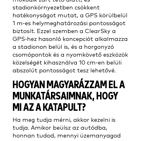
stadionkörnyezetben csökkent
hatékonyságot mutat, a GPS körülbelül
1 m-es helymeghatározási pontosságot
biztosít. Ezzel szemben a ClearSky a
GPS-hez hasonló koncepciót alkalmazza
a stadionon belül is, és a horgonyzó
csomópontok és a nyomkövető eszközök
közelségét kihasználva 10 cm-en belüli
abszolút pontosságot tesz lehetővé.
HOGYAN MAGYARÁZZAM EL A
MUNKATÁRSAIMNAK, HOGY
MI AZ A KATAPULT?
Ha meg tudja mérni, akkor kezelni is
tudja. Amikor beülsz az autódba,
honnan tudod, mennyi üzemanyagod