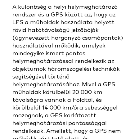
A különbség a helyi helymeghatározó
rendszer és a GPS között az, hogy az
LPS a műholdak használata helyett
rövid hatótávolságú jelzőbóják
(úgynevezett horgonyzó csomópontok)
használatával működik, amelyek
mindegyike ismert pontos
helymeghatározással rendelkezik az
objektumok háromszögelési technikák
segítségével történő
helymeghatározásához. Mivel a GPS
műholdak körülbelül 20 000 km
távolságra vannak a Földtől, és
körülbelül 14 000 km/óra sebességgel
mozognak, a GPS korlátozott
helymeghatározási pontossággal
rendelkezik. Amellett, hogy a GPS nem
működik zárt tető alatt, és