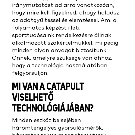
iránymutatást ad arra vonatkozóan,
hogy mire kell figyelned, ahogy haladsz
az adatgyűjtéssel és elemzéssel. Ami a
folyamatos képzést illeti,
sporttudósaink rendelkezésre állnak
alkalmazott szakértelmükkel, mi pedig
minden olyan anyagot biztosítunk
Önnek, amelyre szüksége van ahhoz,
hogy a technológia használatában
felgyorsuljon.
MI VAN A CATAPULT
VISELHETŐ
TECHNOLÓGIÁJÁBAN?
Minden eszköz belsejében
háromtengelyes gyorsulásmérők,