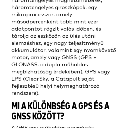
háromtengelyes magnetométerek,
háromtengelyes giroszkópok, egy
mikroprocesszor, amely
másodpercenként több mint ezer
adatpontot rögzít valós időben, és
tárolja az eszközön az ülés utáni
elemzéshez, egy nagy teljesítményű
akkumulátor, valamint egy nyomkövető
motor, amely vagy GNSS (GPS +
GLONASS, a dupla műholdas
megbízhatóság érdekében), GPS vagy
LPS (ClearSky, a Catapult saját
fejlesztésű helyi helymeghatározó
rendszere).
MI A KÜLÖNBSÉG A GPS ÉS A
GNSS KÖZÖTT?
A GPS egy műholdas navigációs