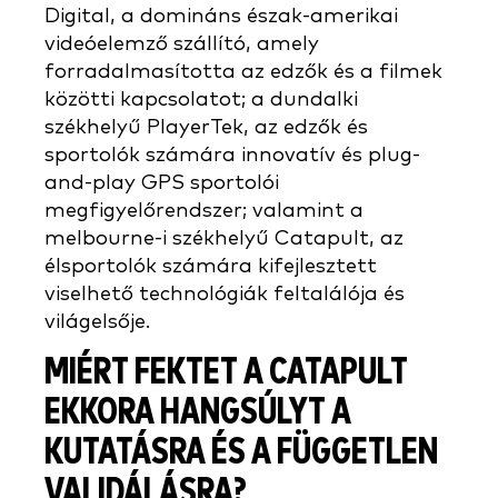
Digital, a domináns észak-amerikai
videóelemző szállító, amely
forradalmasította az edzők és a filmek
közötti kapcsolatot; a dundalki
székhelyű PlayerTek, az edzők és
sportolók számára innovatív és plug-
and-play GPS sportolói
megfigyelőrendszer; valamint a
melbourne-i székhelyű Catapult, az
élsportolók számára kifejlesztett
viselhető technológiák feltalálója és
világelsője.
MIÉRT FEKTET A CATAPULT
EKKORA HANGSÚLYT A
KUTATÁSRA ÉS A FÜGGETLEN
VALIDÁLÁSRA?