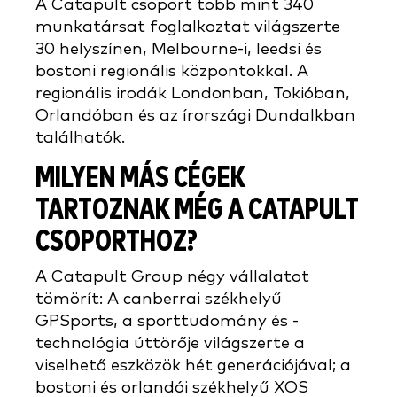
A Catapult csoport több mint 340
munkatársat foglalkoztat világszerte
30 helyszínen, Melbourne-i, leedsi és
bostoni regionális központokkal. A
regionális irodák Londonban, Tokióban,
Orlandóban és az írországi Dundalkban
találhatók.
MILYEN MÁS CÉGEK
TARTOZNAK MÉG A CATAPULT
CSOPORTHOZ?
A Catapult Group négy vállalatot
tömörít: A canberrai székhelyű
GPSports, a sporttudomány és -
technológia úttörője világszerte a
viselhető eszközök hét generációjával; a
bostoni és orlandói székhelyű XOS