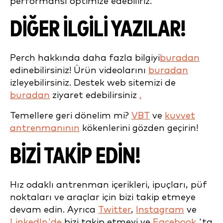
performansı optimize edebiliriz.
DİĞER İLGİLİ YAZILAR!
Perch hakkında daha fazla bilgiyi
buradan
edinebilirsiniz! Ürün videolarını
buradan
izleyebilirsiniz. Destek web sitemizi de
buradan
ziyaret edebilirsiniz
.
Temellere geri dönelim mi?
VBT
ve
kuvvet
antrenmanının
kökenlerini gözden geçirin!
BİZİ TAKİP EDİN!
Hız odaklı antrenman içerikleri, ipuçları, püf
noktaları ve araçlar için bizi takip etmeye
devam edin. Ayrıca
Twitter
,
Instagram
ve
LinkedIn'de
bizi takip etmeyi ve
Facebook
'ta