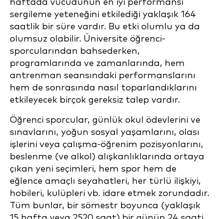
haftada vücudunun en iyi performansı
sergileme yeteneğini etkilediği yaklaşık 164
saatlik bir süre vardır. Bu etki olumlu ya da
olumsuz olabilir. Üniversite öğrenci-
sporcularından bahsederken,
programlarında ve zamanlarında, hem
antrenman seansındaki performanslarını
hem de sonrasında nasıl toparlandıklarını
etkileyecek birçok gereksiz talep vardır.
Öğrenci sporcular, günlük okul ödevlerini ve
sınavlarını, yoğun sosyal yaşamlarını, olası
işlerini veya çalışma-öğrenim pozisyonlarını,
beslenme (ve alkol) alışkanlıklarında ortaya
çıkan yeni seçimleri, hem spor hem de
eğlence amaçlı seyahatleri, her türlü ilişkiyi,
hobileri, kulüpleri vb. idare etmek zorundadır.
Tüm bunlar, bir sömestr boyunca (yaklaşık
15 hafta veya 2520 saat) bir günün 24 saati