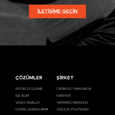
İLETIŞIME GEÇIN
ÇÖZÜMLER
ŞİRKET
SPORCU İZLEME
CATAPULT HAKKINDA
İŞE ALIM
KARIYER
VIDEO ANALIZI
YATIRIMCI MERKEZI
İÇERIK LISANSLAMA
GIZLILIK POLITIKASI