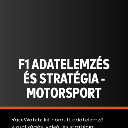
F1 ADATELEMZÉS
ÉS STRATÉGIA -
MOTORSPORT
RaceWatch: kifinomult adatelemző,
vizualizációs, videó- és stratégiai