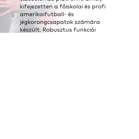
kifejezetten a főiskolai és profi
amerikaifutball- és
jégkorongcsapatok számára
készült. Robusztus funkciói
lehetővé teszik a mélyreható
játékelemzést, a játékosok
teljesítményének nyomon
követését és a taktikai tervezést,
így a nagy intenzitású sportágak
élvonalbeli csapatainak
nélkülözhetetlen eszköze.
TUDJON MEG TÖBBET