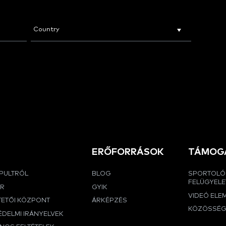
ERŐFORRÁSOK
TÁMOG
APULTRÓL
BLOG
SPORTOLÓ
FELÜGYELE
ER
GYIK
VIDEÓ ELE
TETŐI KÖZPONT
ÁRKÉPZÉS
KÖZÖSSÉ
DELMI IRÁNYELVEK