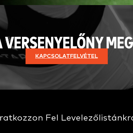
A VERSENYELŐNY ME
KAPCSOLATFELVÉTEL
Iratkozzon Fel Levelezőlistánkr