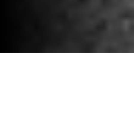
KATAPULT ÁRKÉPZÉS -
MEGOLDÁSOK
Fedezze fel a Catapult árképzést,
amely a különböző sporttechnológiai
igényekre szabott. Versenyképes
árstruktúránk értéket kínál a sportolók
megfigyelése, a videóelemzés, a
toborzás és a motorsport megoldások