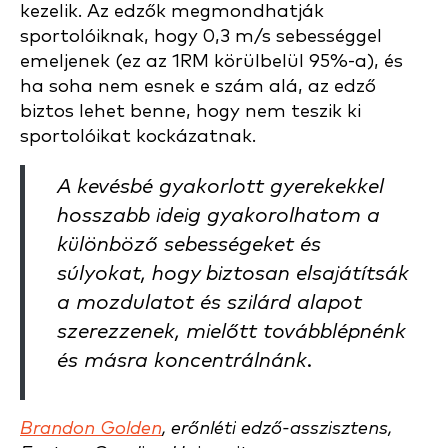
kezelik. Az edzők megmondhatják
sportolóiknak, hogy 0,3 m/s sebességgel
emeljenek (ez az 1RM körülbelül 95%-a), és
ha soha nem esnek e szám alá, az edző
biztos lehet benne, hogy nem teszik ki
sportolóikat kockázatnak.
A kevésbé gyakorlott gyerekekkel
hosszabb ideig gyakorolhatom a
különböző sebességeket és
súlyokat, hogy biztosan elsajátítsák
a mozdulatot és szilárd alapot
szerezzenek, mielőtt továbblépnénk
és másra koncentrálnánk.
Brandon Golden
, erőnléti edző-asszisztens,