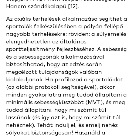
Hanem szándékalapú [12].
Az axiális terhelések alkalmazása segíthet a
sportolók felkészülésében a pályán fellépő
nagyobb terhelésekre; röviden: a súlyemelés
elengedhetetlen az általános
sportteljesítmény fejlesztéséhez. A sebesség
és a sebességzónák alkalmazásával
biztosíthatod, hogy az edzés során
megcélzott tulajdonságok valóban
kialakuljanak. Ha profilozod a sportolóidat
(az alábbi protokoll segítségével), akkor
minden gyakorlatra meg tudod állapítani a
minimális sebességküszöböt (MVT), és meg
tudod állapítani, hogy mi számít túl
lassúnak (és így azt is, hogy mi számít túl
nehéznek). Tehát indulj el, és emelj nehéz
súlyokat biztonságosan! Használd a