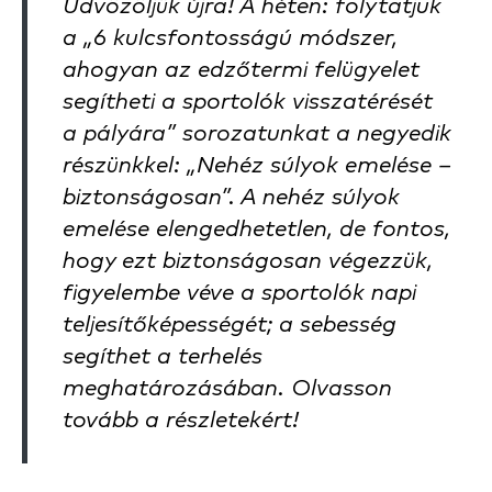
Üdvözöljük újra! A héten: folytatjuk
a „6 kulcsfontosságú módszer,
ahogyan az edzőtermi felügyelet
segítheti a sportolók visszatérését
a pályára” sorozatunkat a negyedik
részünkkel: „Nehéz súlyok emelése –
biztonságosan”. A nehéz súlyok
emelése elengedhetetlen, de fontos,
hogy ezt biztonságosan végezzük,
figyelembe véve a sportolók napi
teljesítőképességét; a sebesség
segíthet a terhelés
meghatározásában. Olvasson
tovább a részletekért!