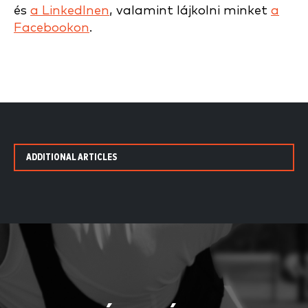
és
a LinkedInen
, valamint lájkolni minket
a
Facebookon
.
ADDITIONAL ARTICLES