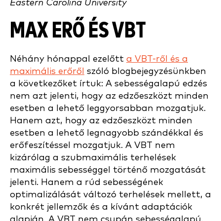
Eastern Carolina University
MAX ERŐ ÉS VBT
Néhány hónappal ezelőtt
a VBT-ről és a
maximális erőről
szóló blogbejegyzésünkben
a következőket írtuk: A sebességalapú edzés
nem azt jelenti, hogy az edzőeszközt minden
esetben a lehető leggyorsabban mozgatjuk.
Hanem azt, hogy az edzőeszközt minden
esetben a lehető legnagyobb szándékkal és
erőfeszítéssel mozgatjuk. A VBT nem
kizárólag a szubmaximális terhelések
maximális sebességgel történő mozgatását
jelenti. Hanem a rúd sebességének
optimalizálását változó terhelések mellett, a
konkrét jellemzők és a kívánt adaptációk
alapján. A VBT nem csupán sebességalapú.