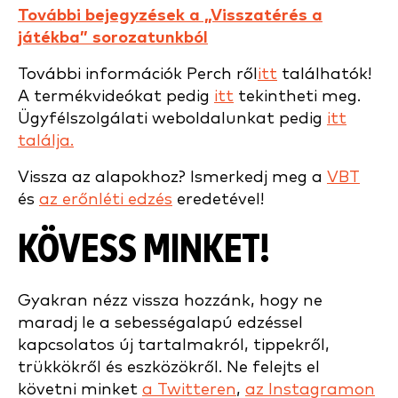
További bejegyzések a „Visszatérés a
játékba” sorozatunkból
További információk Perch ről
itt
találhatók!
A termékvideókat pedig
itt
tekintheti meg.
Ügyfélszolgálati weboldalunkat pedig
itt
találja.
Vissza az alapokhoz? Ismerkedj meg a
VBT
és
az erőnléti edzés
eredetével!
KÖVESS MINKET!
Gyakran nézz vissza hozzánk, hogy ne
maradj le a sebességalapú edzéssel
kapcsolatos új tartalmakról, tippekről,
trükkökről és eszközökről. Ne felejts el
követni minket
a Twitteren
,
az Instagramon