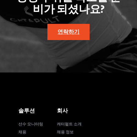
비가 되셨나요?
연락하기
솔루션
회사
선수 모니터링
캐터펄트 소개
채용
채용 정보