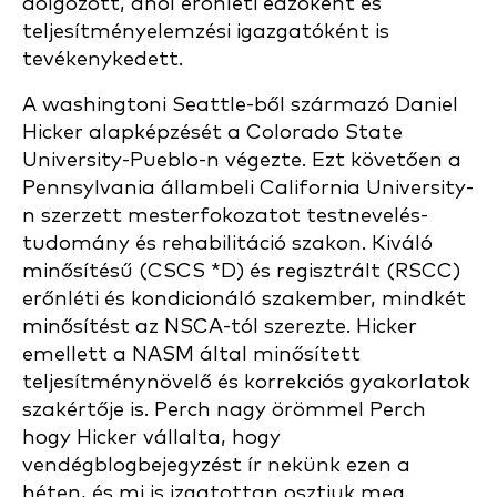
dolgozott, ahol erőnléti edzőként és
teljesítményelemzési igazgatóként is
tevékenykedett.
A washingtoni Seattle-ből származó Daniel
Hicker alapképzését a Colorado State
University-Pueblo-n végezte. Ezt követően a
Pennsylvania állambeli California University-
n szerzett mesterfokozatot testnevelés-
tudomány és rehabilitáció szakon. Kiváló
minősítésű (CSCS *D) és regisztrált (RSCC)
erőnléti és kondicionáló szakember, mindkét
minősítést az NSCA-tól szerezte. Hicker
emellett a NASM által minősített
teljesítménynövelő és korrekciós gyakorlatok
szakértője is. Perch nagy örömmel Perch
hogy Hicker vállalta, hogy
vendégblogbejegyzést ír nekünk ezen a
héten, és mi is izgatottan osztjuk meg