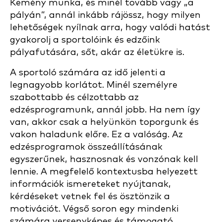
Kemény munka, és minél tovább vagy „a
pályán”, annál inkább rájössz, hogy milyen
lehetőségek nyílnak arra, hogy valódi hatást
gyakorolj a sportolóink és edzőink
pályafutására, sőt, akár az életükre is.
A sportoló számára az idő jelenti a
legnagyobb korlátot. Minél személyre
szabottabb és célzottabb az
edzésprogramunk, annál jobb. Ha nem így
van, akkor csak a helyünkön toporgunk és
vakon haladunk előre. Ez a valóság. Az
edzésprogramok összeállításának
egyszerűnek, hasznosnak és vonzónak kell
lennie. A megfelelő kontextusba helyezett
információk ismereteket nyújtanak,
kérdéseket vetnek fel és ösztönzik a
motivációt. Végső soron egy mindenki
számára versenyképes és támogató