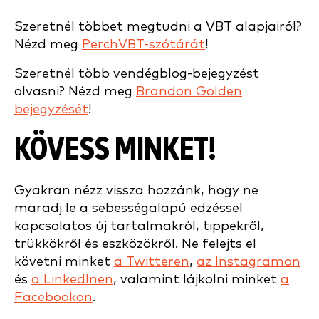
Szeretnél többet megtudni a VBT alapjairól?
Nézd meg
PerchVBT-szótárát
!
Szeretnél több vendégblog-bejegyzést
olvasni? Nézd meg
Brandon Golden
bejegyzését
!
KÖVESS MINKET!
Gyakran nézz vissza hozzánk, hogy ne
maradj le a sebességalapú edzéssel
kapcsolatos új tartalmakról, tippekről,
trükkökről és eszközökről. Ne felejts el
követni minket
a Twitteren
,
az Instagramon
és
a LinkedInen
, valamint lájkolni minket
a
Facebookon
.