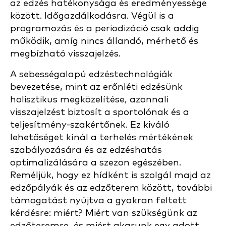
az edzés hatékonysága és eredményessége
között. Időgazdálkodásra. Végül is a
programozás és a periodizáció csak addig
működik, amíg nincs állandó, mérhető és
megbízható visszajelzés.
A sebességalapú edzéstechnológiák
bevezetése, mint az erőnléti edzésünk
holisztikus megközelítése, azonnali
visszajelzést biztosít a sportolónak és a
teljesítmény-szakértőnek. Ez kiváló
lehetőséget kínál a terhelés mértékének
szabályozására és az edzéshatás
optimalizálására a szezon egészében.
Reméljük, hogy ez hídként is szolgál majd az
edzőpályák és az edzőterem között, további
támogatást nyújtva a gyakran feltett
kérdésre: miért? Miért van szükségünk az
edzőteremre, és miért akarunk egy adott