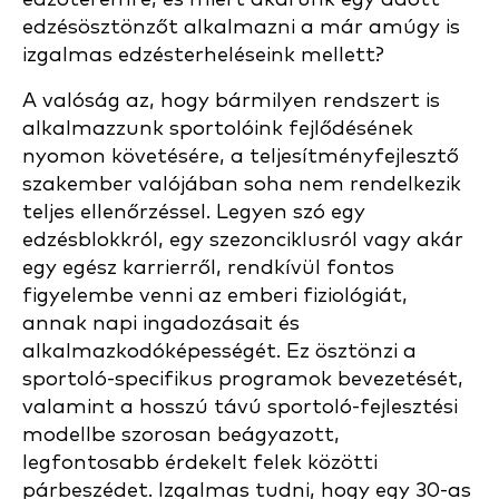
edzésösztönzőt alkalmazni a már amúgy is
izgalmas edzésterheléseink mellett?
A valóság az, hogy bármilyen rendszert is
alkalmazzunk sportolóink fejlődésének
nyomon követésére, a teljesítményfejlesztő
szakember valójában soha nem rendelkezik
teljes ellenőrzéssel. Legyen szó egy
edzésblokkról, egy szezonciklusról vagy akár
egy egész karrierről, rendkívül fontos
figyelembe venni az emberi fiziológiát,
annak napi ingadozásait és
alkalmazkodóképességét. Ez ösztönzi a
sportoló-specifikus programok bevezetését,
valamint a hosszú távú sportoló-fejlesztési
modellbe szorosan beágyazott,
legfontosabb érdekelt felek közötti
párbeszédet. Izgalmas tudni, hogy egy 30-as