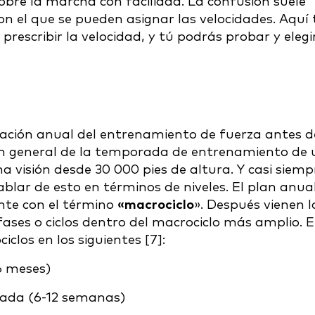
sobre la marcha con facilidad. La confusión suele
con el que se pueden asignar las velocidades. Aquí 
escribir la velocidad, y tú podrás probar y elegir
ación anual del entrenamiento de fuerza antes d
ión general de la temporada de entrenamiento de 
na visión desde 30 000 pies de altura. Y casi siemp
ablar de esto en términos de niveles. El plan anua
ente con el término
«macrociclo
». Después vienen l
 fases o ciclos dentro del macrociclo más amplio. E
clos en los siguientes [7]:
6 meses)
rada (6-12 semanas)