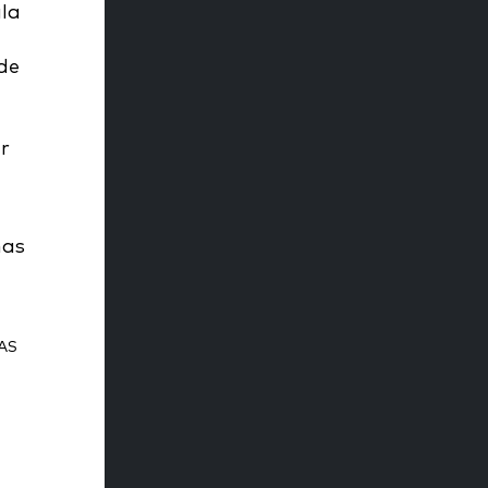
gla
de
r
AS