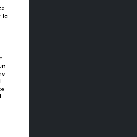
te
 la
e
un
re
l
os
l