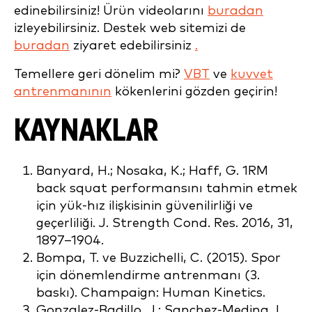
edinebilirsiniz! Ürün videolarını
buradan
izleyebilirsiniz. Destek web sitemizi de
buradan
ziyaret edebilirsiniz
.
Temellere geri dönelim mi?
VBT
ve
kuvvet
antrenmanının
kökenlerini gözden geçirin!
KAYNAKLAR
Banyard, H.; Nosaka, K.; Haff, G. 1RM
back squat performansını tahmin etmek
için yük-hız ilişkisinin güvenilirliği ve
geçerliliği. J. Strength Cond. Res. 2016, 31,
1897–1904.
Bompa, T. ve Buzzichelli, C. (2015). Spor
için dönemlendirme antrenmanı (3.
baskı). Champaign: Human Kinetics.
Gonzalez-Badillo, J.; Sanchez-Medina, L.