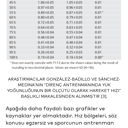
ARAŞTIRMACILAR GONZÁLEZ-BADILLO VE SÁNCHEZ-
MEDINA’NIN “DIRENÇ ANTRENMANINDA YÜK
YOĞUNLUĞUNUN BIR ÖLÇÜTÜ OLARAK HAREKET HIZI”
BAŞLIKLI MAKALESINDEN ALINMIŞTIR [3].
Aşağıda daha faydalı bazı grafikler ve
kaynaklar yer almaktadır. Hız bölgeleri, söz
konusu egzersiz ve sporcunun antrenman