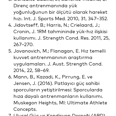
Direnç antrenmanında yük
yoğunluğunun bir ölçütü olarak hareket
hızı. Int. J. Sports Med. 2010, 31, 347–352.
Jidovtseff, B.; Harris, N.; Crielaard, J.;
Cronin, J. 1RM tahmininde yük-hız ilişkisi
kullanımı. J. Strength Cond. Res. 2011, 25,
267–270.
Jovanovich, M.; Flanagan, E. Hız temelli
kuvvet antrenmanının araştırma
uygulamaları. J. Aust. Strength Cond.
2014, 22, 58–69.
Mann, B., Kazadi, K., Pirrung, E. ve
Jensen, J. (2016). Patlayıcı güç sahibi
sporcuların yetiştirilmesi: Sporcularda
hıza dayalı antrenmanların kullanımı.
Muskegon Heights, MI: Ultimate Athlete
Concepts.
Ulusal Güç ve Kondisyon Derneği (ABD).