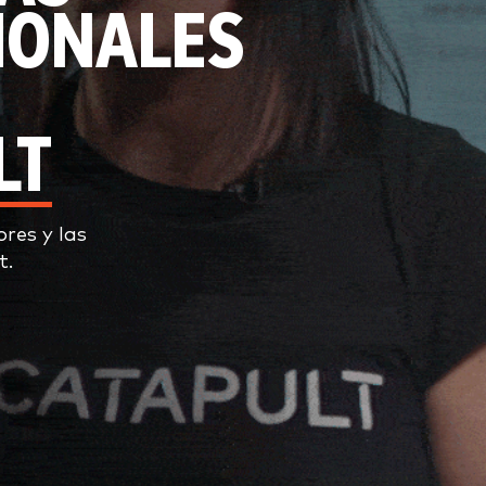
IONALES
LT
ores y las
t.