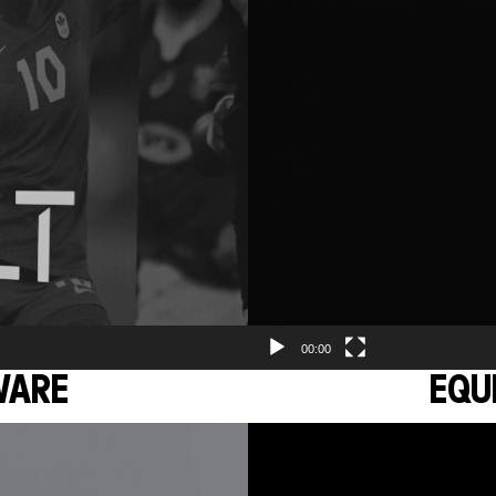
Player
00:00
WARE
EQU
Video
Player