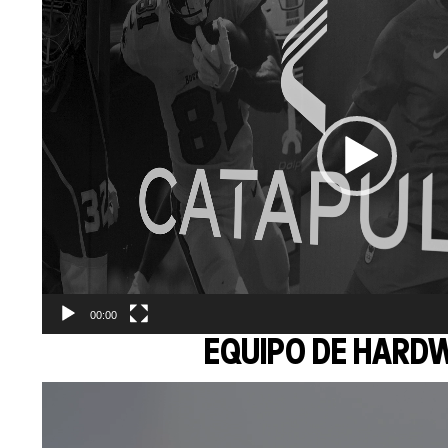
Player
00:00
EQUIPO DE HARD
Video
Player