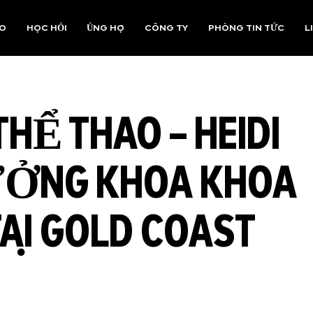
AO
HỌC HỎI
ỦNG HỘ
CÔNG TY
PHÒNG TIN TỨC
L
HỂ THAO – HEIDI
ƯỞNG KHOA KHOA
ẠI GOLD COAST