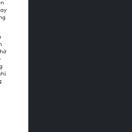
ễn
nay
ụng
ọ
n
thử
–
g
ghỉ
g