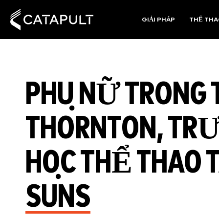
GIẢI PHÁP
THỂ TH
PHỤ NỮ TRONG T
THORNTON, TR
HỌC THỂ THAO T
SUNS