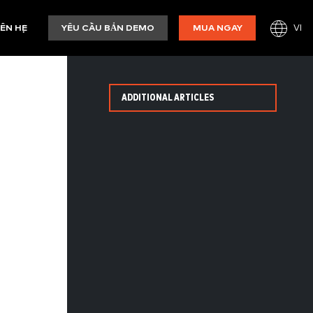
VI
IÊN HỆ
YÊU CẦU BẢN DEMO
MUA NGAY
ADDITIONAL ARTICLES