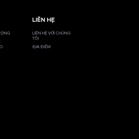
LIÊN HỆ
 ĐỘNG
LIÊN HỆ VỚI CHÚNG
TÔI
EO
ĐỊA ĐIỂM