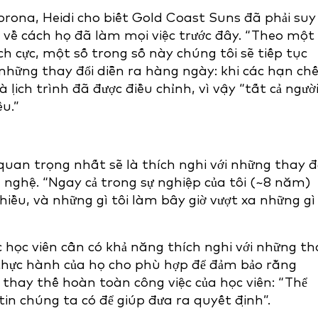
rona, Heidi cho biết Gold Coast Suns đã phải suy
i về cách họ đã làm mọi việc trước đây. “Theo một
ch cực, một số trong số này chúng tôi sẽ tiếp tục
những thay đổi diễn ra hàng ngày: khi các hạn ch
 lịch trình đã được điều chỉnh, vì vậy “tất cả ngườ
ều.”
 quan trọng nhất sẽ là thích nghi với những thay đ
 nghệ. “Ngay cả trong sự nghiệp của tôi (~8 năm)
iều, và những gì tôi làm bây giờ vượt xa những gì 
học viên cần có khả năng thích nghi với những th
 thực hành của họ cho phù hợp để đảm bảo rằng
hay thế hoàn toàn công việc của học viên: “Thể
tin chúng ta có để giúp đưa ra quyết định”.