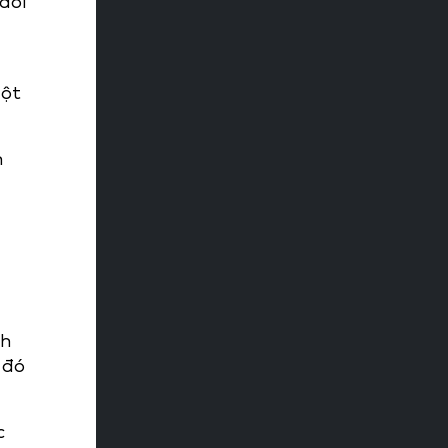
dõi
một
n
nh
 đó
c