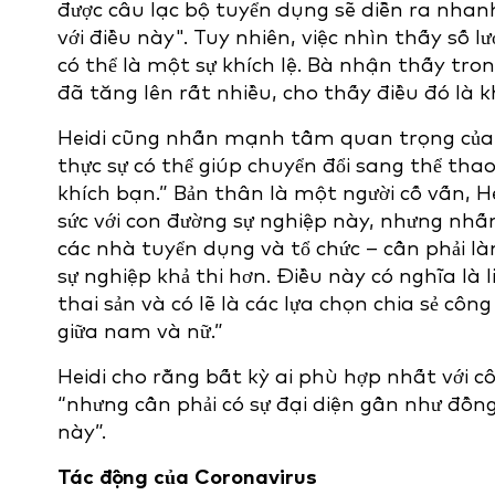
được câu lạc bộ tuyển dụng sẽ diễn ra nhanh
với điều này". Tuy nhiên, việc nhìn thấy số 
có thể là một sự khích lệ. Bà nhận thấy tr
đã tăng lên rất nhiều, cho thấy điều đó là k
Heidi cũng nhấn mạnh tầm quan trọng của vi
thực sự có thể giúp chuyển đổi sang thể th
khích bạn.” Bản thân là một người cố vấn, H
sức với con đường sự nghiệp này, nhưng nhấ
các nhà tuyển dụng và tổ chức – cần phải l
sự nghiệp khả thi hơn. Điều này có nghĩa là l
thai sản và có lẽ là các lựa chọn chia sẻ côn
giữa nam và nữ.”
Heidi cho rằng bất kỳ ai phù hợp nhất với cô
“nhưng cần phải có sự đại diện gần như đồn
này”.
Tác động của Coronavirus