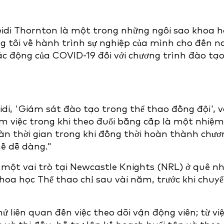
eidi Thornton là một trong những ngôi sao khoa h
ng tôi về hành trình sự nghiệp của mình cho đến n
ác động của COVID-19 đối với chương trình đào tạ
idi, 'Giám sát đào tạo trong thể thao đồng đội', 
m việc trong khi theo đuổi bằng cấp là một nhiệm
àn thời gian trong khi đồng thời hoàn thành chươ
hề dễ dàng."
 một vai trò tại Newcastle Knights (NRL) ở quê nh
Khoa học Thể thao chỉ sau vài năm, trước khi chuy
 liên quan đến việc theo dõi vận động viên; từ vi