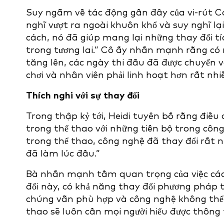
Suy ngẫm về tác động gần đây của vi-rút Co
nghĩ vượt ra ngoài khuôn khổ và suy nghĩ lạ
cách, nó đã giúp mang lại những thay đổi tí
trong tương lai.” Cô ấy nhấn mạnh rằng có 
tăng lên, các ngày thi đấu đã được chuyển và
chơi và nhân viên phải linh hoạt hơn rất nhi
Thích nghi với sự thay đổi
Trong thập kỷ tới, Heidi tuyên bố rằng điều
trong thể thao với những tiến bộ trong công
trong thể thao, công nghệ đã thay đổi rất nh
đã làm lúc đầu.”
Bà nhấn mạnh tầm quan trọng của việc các 
đổi này, có khả năng thay đổi phương pháp
chúng vẫn phù hợp và công nghệ không thể t
thao sẽ luôn cần mọi người hiểu được thông 