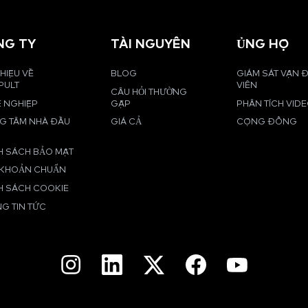
NG TY
TÀI NGUYÊN
ỦNG HỘ
THIỆU VỀ
BLOG
GIÁM SÁT VẬN
PULT
VIÊN
CÂU HỎI THƯỜNG
 NGHIỆP
GẶP
PHÂN TÍCH VID
G TÂM NHÀ ĐẦU
GIÁ CẢ
CỘNG ĐỒNG
H SÁCH BẢO MẬT
 KHOẢN CHUẨN
H SÁCH COOKIE
G TIN TỨC