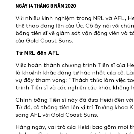
NGÀY 14 THÁNG 8 NĂM 2020
Với nhiều kinh nghiệm trong NRL và AFL, H
thể thao đang lên của Úc. Cô ấy nói với chú
bằng tiến sĩ về giám sát vận động viên và t
của Gold Coast Suns.
Từ NRL đến AFL
Việc hoàn thành chương trình Tiến sĩ của He
là khoảnh khắc đáng tự hào nhất của cô. Là
vụ đầy tham vọng: "Thách thức làm việc to
trình Tiến sĩ và các nghiên cứu khác không 
Chính bằng Tiến sĩ này đã đưa Heidi đến với
Từ đó, cô thăng tiến lên vị trí Trưởng khoa 
sang AFL với Gold Coast Suns.
Hàng ngày, vai trò của Heidi bao gồm mọi thứ