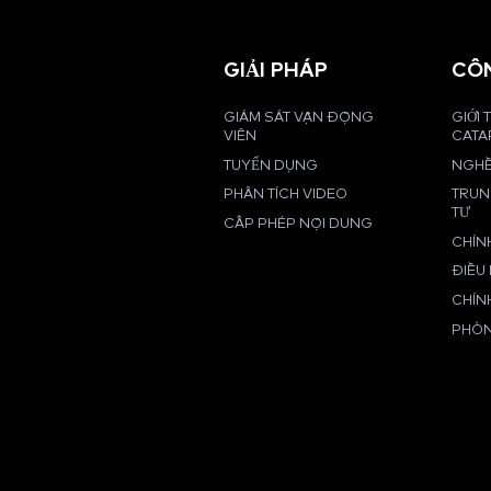
GIẢI PHÁP
CÔ
GIÁM SÁT VẬN ĐỘNG
GIỚI 
VIÊN
CATA
TUYỂN DỤNG
NGHỀ
PHÂN TÍCH VIDEO
TRUN
TƯ
CẤP PHÉP NỘI DUNG
CHÍN
ĐIỀU
CHÍN
PHÒN