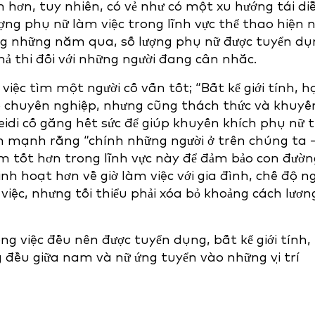
 hơn, tuy nhiên, có vẻ như có một xu hướng tái di
lượng phụ nữ làm việc trong lĩnh vực thể thao hiện 
ong những năm qua, số lượng phụ nữ được tuyển d
hả thi đối với những người đang cân nhắc.
ệc tìm một người cố vấn tốt; “Bất kể giới tính, h
ao chuyên nghiệp, nhưng cũng thách thức và khuyế
eidi cố gắng hết sức để giúp khuyến khích phụ nữ 
n mạnh rằng “chính những người ở trên chúng ta 
àm tốt hơn trong lĩnh vực này để đảm bảo con đườn
inh hoạt hơn về giờ làm việc với gia đình, chế độ n
g việc, nhưng tối thiểu phải xóa bỏ khoảng cách lươn
ng việc đều nên được tuyển dụng, bất kể giới tính,
g đều giữa nam và nữ ứng tuyển vào những vị trí