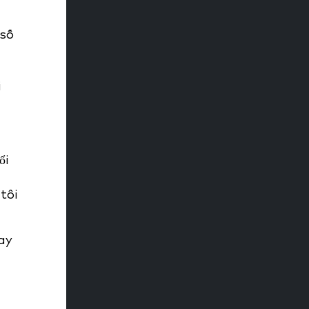
 số
ế
i
ổi
tôi
ay