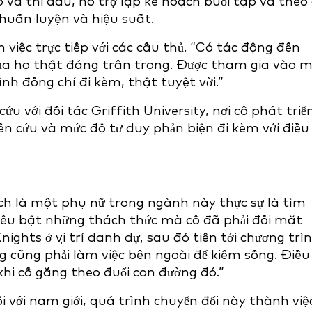
và thi đấu, hỗ trợ lập kế hoạch buổi tập và theo 
ũ huấn luyện và hiệu suất.
việc trực tiếp với các cầu thủ. “Có tác động đến
của họ thật đáng trân trọng. Được tham gia vào 
ình đồng chí đi kèm, thật tuyệt vời.”
u với đối tác Griffith University, nơi cô
phát triể
ên cứu và mức độ tư duy phản biện đi kèm với điều
ách là một phụ nữ trong ngành này thực sự là tìm
 nêu bật những thách thức mà cô đã phải đối mặt
nights ở vị trí danh dự, sau đó tiến tới chương trì
g cũng phải làm việc bên ngoài để kiếm sống. Điều
ả khi cố gắng theo đuổi con đường đó.”
 với nam giới, quá trình chuyển đổi này thành việ