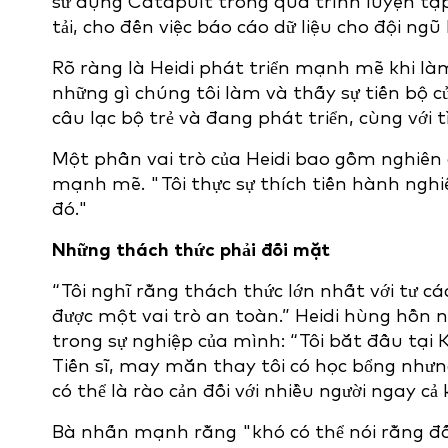
sử dụng Catapult trong quá trình luyện tập 
tải, cho đến việc báo cáo dữ liệu cho đội ng
Rõ ràng là Heidi phát triển mạnh mẽ khi làm 
những gì chúng tôi làm và thấy sự tiến bộ 
câu lạc bộ trẻ và đang phát triển, cùng với t
Một phần vai trò của Heidi bao gồm nghiên cứ
mạnh mẽ. "Tôi thực sự thích tiến hành nghi
đó."
Những thách thức phải đối mặt
“Tôi nghĩ rằng thách thức lớn nhất với tư c
được một vai trò an toàn.” Heidi hùng hồn
trong sự nghiệp của mình: “Tôi bắt đầu tại K
Tiến sĩ, may mắn thay tôi có học bổng nhưn
có thể là rào cản đối với nhiều người ngay c
Bà nhấn mạnh rằng "khó có thể nói rằng đối