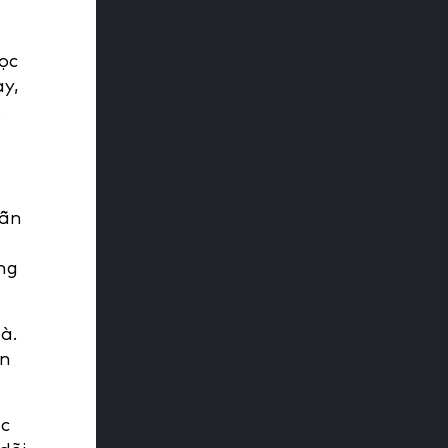
ọc
ay,
o
vẫn
ng
à.
ển
ệc