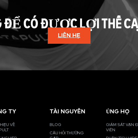
G ĐỂ CÓ ĐƯỢC LỢI THẾ C
LIÊN HỆ
NG TY
TÀI NGUYÊN
ỦNG HỘ
THIỆU VỀ
BLOG
GIÁM SÁT VẬN
PULT
VIÊN
CÂU HỎI THƯỜNG