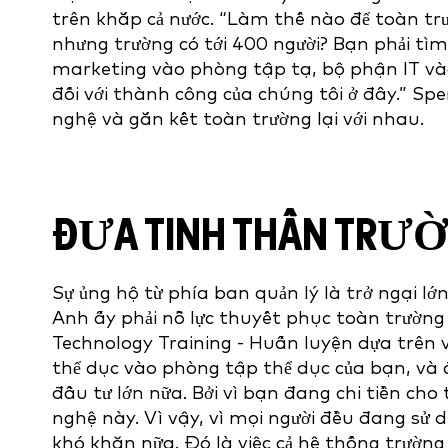
trên khắp cả nước. “Làm thế nào để toàn tr
nhưng trường có tới 400 người? Bạn phải tì
marketing vào phòng tập tạ, bộ phận IT vào
đối với thành công của chúng tôi ở đây.” S
nghệ và gắn kết toàn trường lại với nhau.
ĐƯA TINH THẦN TRƯỜN
Sự ủng hộ từ phía ban quản lý là trở ngại lớ
Anh ấy phải nỗ lực thuyết phục toàn trường 
Technology Training - Huấn luyện dựa trên 
thể dục vào phòng tập thể dục của bạn, và
đầu tư lớn nữa. Bởi vì bạn đang chi tiền ch
nghệ này. Vì vậy, vì mọi người đều đang sử
khó khăn nữa. Đó là việc cả hệ thống trườ