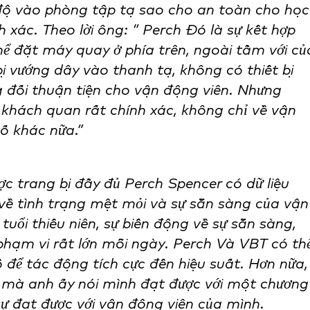
độ vào phòng tập tạ sao cho an toàn cho học
h xác. Theo lời ông: “ Perch Đó là sự kết hợp
thể đặt máy quay ở phía trên, ngoài tầm với củ
bị vướng dây vào thanh tạ, không có thiết bị
g đối thuận tiện cho vận động viên. Nhưng
u khách quan rất chính xác, không chỉ về vận
ố khác nữa.”
c trang bị đầy đủ Perch Spencer có dữ liệu
 về tình trạng mệt mỏi và sự sẵn sàng của vận
tuổi thiếu niên, sự biến động về sự sẵn sàng,
phạm vi rất lớn mỗi ngày. Perch Và VBT có th
ộ để tác động tích cực đến hiệu suất. Hơn nữa,
i mà anh ấy nói mình đạt được với một chương
 sự đạt được với vận động viên của mình.