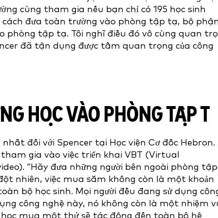
ường cùng tham gia nếu bạn chỉ có 195 học sinh
m cách đưa toàn trường vào phòng tập tạ, bộ phậ
 phòng tập tạ. Tôi nghĩ điều đó vô cùng quan tr
pencer đã tận dụng được tầm quan trọng của công
G HỌC VÀO PHÒNG TẬP T
n nhất đối với Spencer tại Học viện Cơ đốc Hebron.
tham gia vào việc triển khai VBT (Virtual
video). “Hãy đưa những người bên ngoài phòng tập
 đột nhiên, việc mua sắm không còn là một khoản
o toàn bộ học sinh. Mọi người đều đang sử dụng côn
 dụng công nghệ này, nó không còn là một nhiệm v
ng học mua một thứ sẽ tác động đến toàn bộ hệ