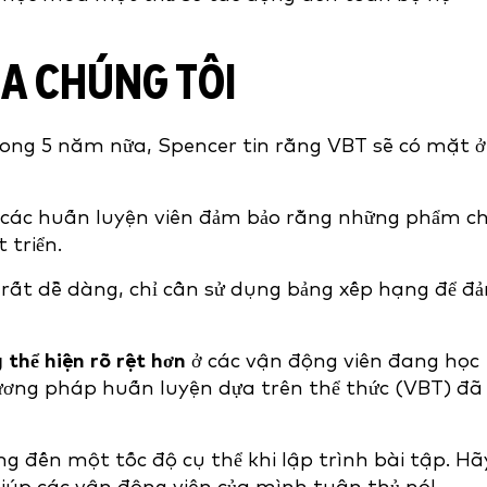
A CHÚNG TÔI
ong 5 năm nữa, Spencer tin rằng VBT sẽ có mặt ở
các huấn luyện viên đảm bảo rằng những phẩm c
 triển.
rất dễ dàng, chỉ cần sử dụng bảng xếp hạng để đ
thể hiện rõ rệt hơn
ở các vận động viên đang học
hương pháp huấn luyện dựa trên thể thức (VBT) đã
 đến một tốc độ cụ thể khi lập trình bài tập. Hã