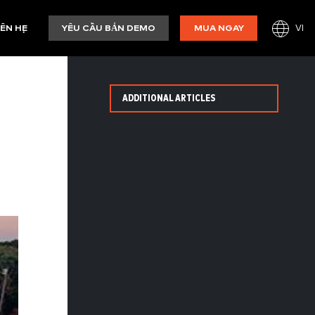
VI
IÊN HỆ
YÊU CẦU BẢN DEMO
MUA NGAY
ADDITIONAL ARTICLES