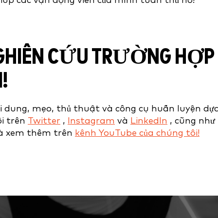
giúp các vận động viên của mình tuân thủ nó!
NGHIÊN CỨU TRƯỜNG HỢP
!
 dung, mẹo, thủ thuật và công cụ huấn luyện dự
ôi trên
Twitter
,
Instagram
và
LinkedIn
, cũng như
à xem thêm trên
kênh YouTube của chúng tôi!