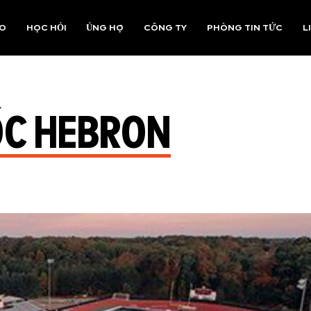
AO
HỌC HỎI
ỦNG HỘ
CÔNG TY
PHÒNG TIN TỨC
L
ỐC HEBRON