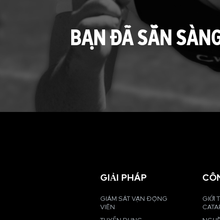
BẠN ĐÃ SẴN SÀN
GIẢI PHÁP
CÔ
GIÁM SÁT VẬN ĐỘNG
GIỚI 
VIÊN
CATA