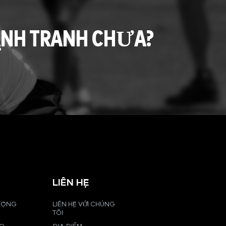
ẠNH TRANH CHƯA?
LIÊN HỆ
 ĐỘNG
LIÊN HỆ VỚI CHÚNG
TÔI