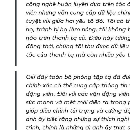
công nghệ huấn luyện dựa trên tốc 
viên nhưng vẫn cung cấp dữ liệu chín
tuyệt vời giữa hai yếu tố đó. Tôi có 
họ, tránh bị họ làm hỏng, tôi không 
nào trên thanh tạ cả. Điều này tươn
đồng thời, chúng tôi thu được dữ liệ
tốc của thanh tạ mà còn nhiều yếu t
Giờ đây toàn bộ phòng tập tạ đã đượ
chính xác có thể cung cấp thông tin
động viên. Đối với các vận động viên 
sức mạnh và mệt mỏi diễn ra trong 
giúp điều chỉnh tải trọng và cường đ
anh ấy biết rằng những sự thích ngh
trình, chính là những gì anh ấy thực