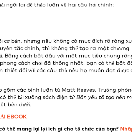
 ngồi lại để thảo luận về hai câu hỏi chính:
ỏi cơ bản, nhưng nếu không có mục đích rõ ràng x
nguyên tắc chính, thì không thể tạo ra một chương
quả. Bằng cách bắt đầu với một mục tiêu chung rộn
 phong cách chơi đã thống nhất, bạn có thể bắt 
ần thiết đối với các cầu thủ nếu họ muốn đạt được 
ao gồm các bình luận từ Matt Reeves, Trưởng phòn
có thể tải xuống sách điện tử
Bốn yếu tố tạo nên 
ết bên dưới.
ẢI EBOOK
 thể mang lại lợi ích gì cho tổ chức của bạn?
Nhấ