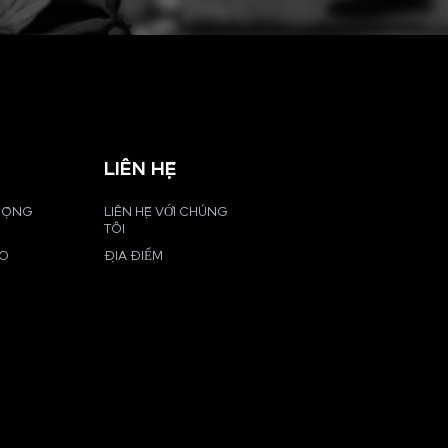
LIÊN HỆ
 ĐỘNG
LIÊN HỆ VỚI CHÚNG
TÔI
EO
ĐỊA ĐIỂM