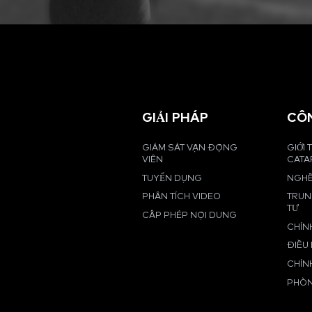
GIẢI PHÁP
CÔ
GIÁM SÁT VẬN ĐỘNG
GIỚI 
VIÊN
CATA
TUYỂN DỤNG
NGHỀ
PHÂN TÍCH VIDEO
TRUN
TƯ
CẤP PHÉP NỘI DUNG
CHÍN
ĐIỀU
CHÍN
PHÒN