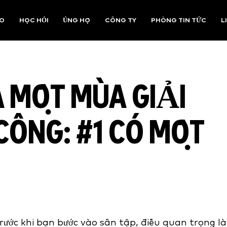
AO
HỌC HỎI
ỦNG HỘ
CÔNG TY
PHÒNG TIN TỨC
L
 MỘT MÙA GIẢI
ÔNG: #1 CÓ MỘT
rước khi bạn bước vào sân tập, điều quan trọng là