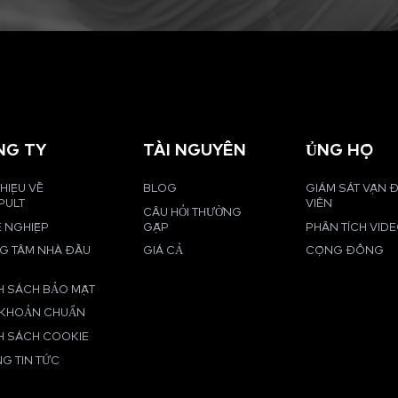
NG TY
TÀI NGUYÊN
ỦNG HỘ
THIỆU VỀ
BLOG
GIÁM SÁT VẬN
PULT
VIÊN
CÂU HỎI THƯỜNG
 NGHIỆP
GẶP
PHÂN TÍCH VID
G TÂM NHÀ ĐẦU
GIÁ CẢ
CỘNG ĐỒNG
H SÁCH BẢO MẬT
 KHOẢN CHUẨN
H SÁCH COOKIE
G TIN TỨC