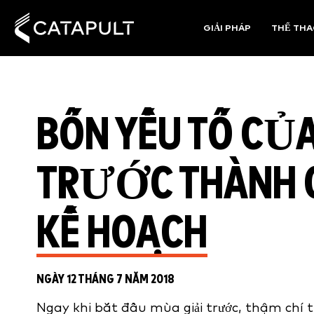
GIẢI PHÁP
THỂ TH
BỐN YẾU TỐ CỦA
TRƯỚC THÀNH C
KẾ HOẠCH
NGÀY 12 THÁNG 7 NĂM 2018
Ngay khi bắt đầu mùa giải trước, thậm chí t