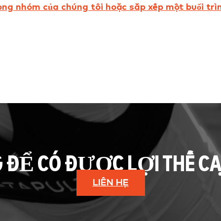
rong nhóm của chúng tôi hoặc sắp xếp một buổi trì
G ĐỂ CÓ ĐƯỢC LỢI THẾ C
LIÊN HỆ