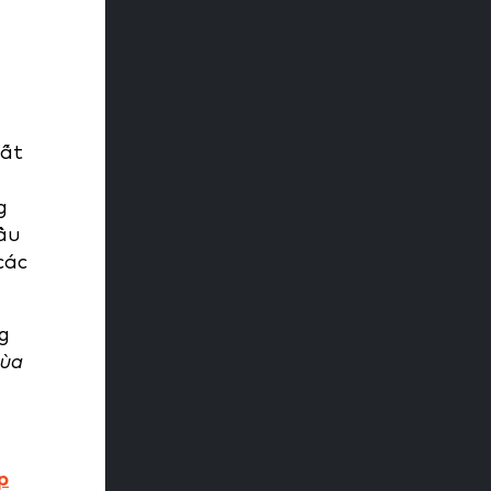
uất
g
đầu
các
g
mùa
p