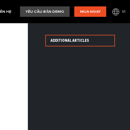
VI
IÊN HỆ
YÊU CẦU BẢN DEMO
MUA NGAY
ADDITIONAL ARTICLES