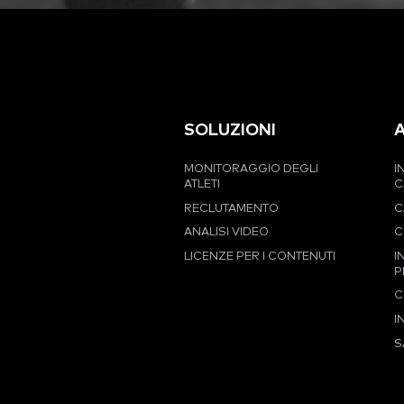
SOLUZIONI
MONITORAGGIO DEGLI
I
ATLETI
C
RECLUTAMENTO
C
ANALISI VIDEO
C
LICENZE PER I CONTENUTI
I
P
C
I
S